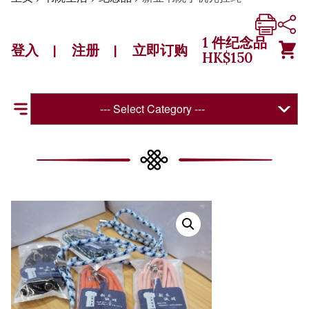
1
件纪念品
登入
注册
立即订购
|
|
HK$
150
--- Select Category ---