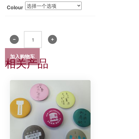
Colour
新
亚
书
加入购物车
相关产品
院
手
机
壳
挂
绳
数
量