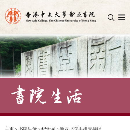
Skip
to
content
主页
>
书院生活
>
纪念品
>
新亚书院手机壳挂绳