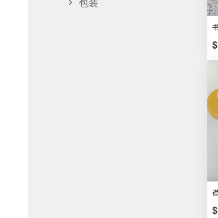
包装
书
$
襟
$