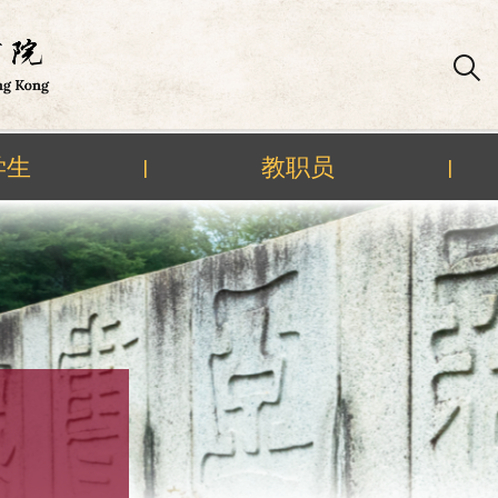
学生
教职员
|
|