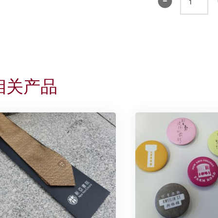
院
围
巾
2019
数
量
相关产品