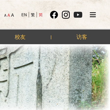
A
EN
繁
简
A
A
校友
访客
|