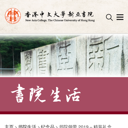
Skip
to
content
主页
>
书院生活
>
纪念品
>
书院领带 2019 – 精装礼盒