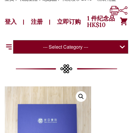
1
件纪念品
登入
注册
立即订购
|
|
HK$
10
--- Select Category ---