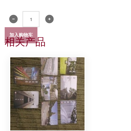
书
院
领
加入购物车
相关产品
带
2019
-
精
装
礼
盒
数
量