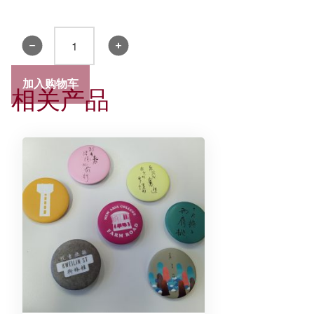
书
院
领
加入购物车
相关产品
带
2019
-
精
装
礼
盒
数
量