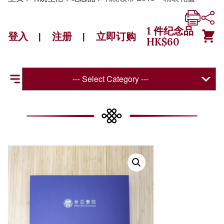
1
件纪念品
登入
注册
立即订购
|
|
HK$
60
--- Select Category ---