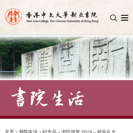
Skip
to
content
主页
>
书院生活
>
纪念品
>
书院领带 2019 – 精装礼盒