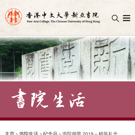
Skip
to
content
主页
>
书院生活
>
纪念品
>
书院领带 2019 – 精装礼盒