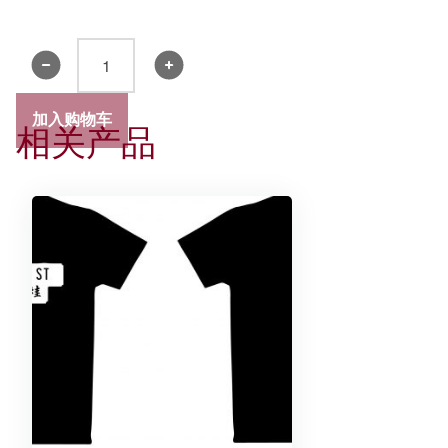
书
院
领
加入购物车
相关产品
带
2019
-
精
装
礼
盒
数
量