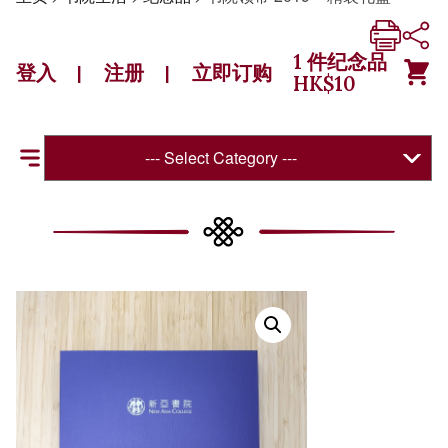
1
件纪念品
登入
注册
立即订购
|
|
HK$
10
--- Select Category ---