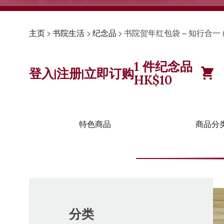
主页
>
书院生活
>
纪念品
>
书院贺年红包袋 – 知行合一 
1
件纪念品
登入
注册
立即订购
|
|
HK$
10
特色商品
商品分
分类