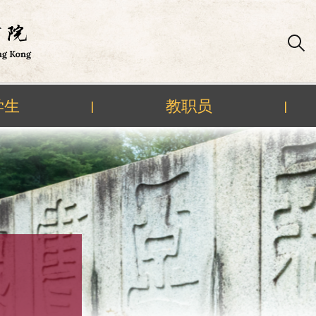
学生
教职员
|
|