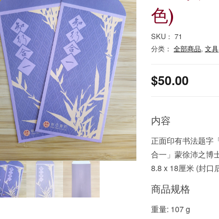
色)
SKU：
71
分类：
全部商品
,
文具
$
50.00
内容
正面印有书法题字「
合一」蒙徐沛之博士题
8.8 x 18厘米 (封
商品规格
重量: 107 g