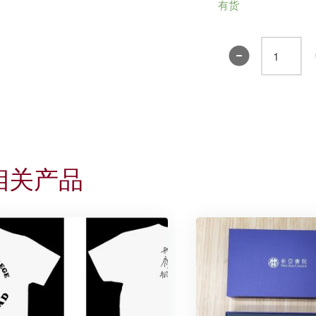
有货
书
院
贺
年
红
包
袋
相关产品
-
知
行
合
一
(紫
色)