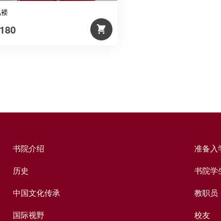
风褛
180
书院介绍
准备入
历史
书院学
中国文化传承
教职员
国际视野
校友