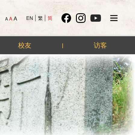
A
EN
繁
简
A
A
校友
访客
|