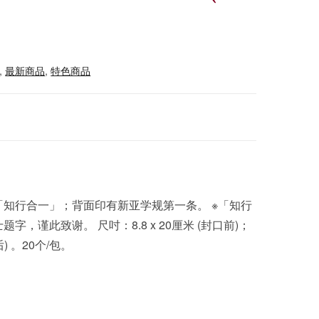
,
最新商品
,
特色商品
知行合一」；背面印有新亚学规第一条。 ※「知行
字，谨此致谢。 尺吋：8.8 x 20厘米 (封口前)；
口后) 。20个/包。