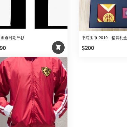
数
量
农圃道时期汗衫
书院围巾 2019 - 精装礼
90
$200