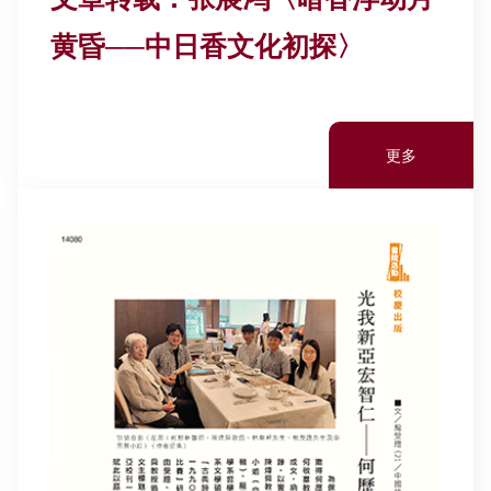
黄昏──中日香文化初探〉
更多