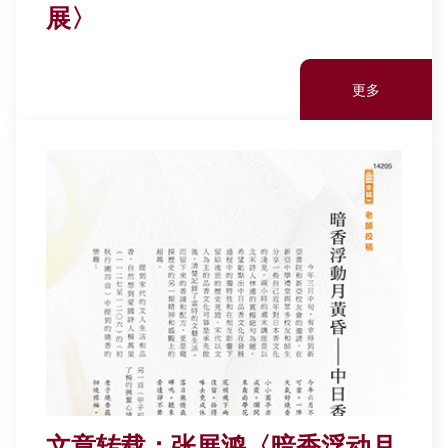
展〉
更多
文章转载：张展鸿〈暗香浮动月