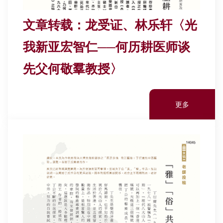
文章转载：龙受证、林乐轩〈光
我新亚宏智仁──何历耕医师谈
先父何敬羣教授〉
更多