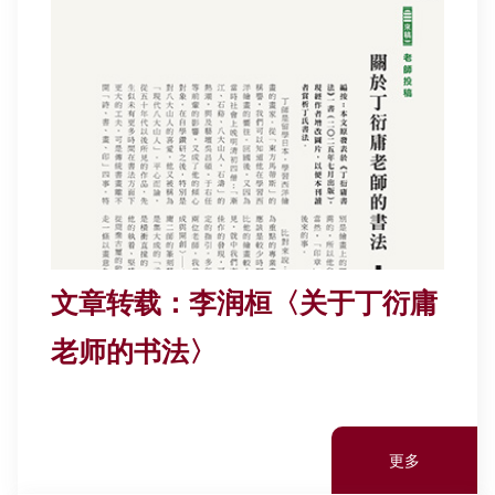
其他书院出版
学生发展
新亚影集
教职员参与
影片库
校友联系
文章转载：李润桓〈关于丁衍庸
老师的书法〉
更多