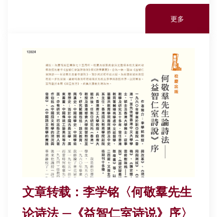
更多
文章转载：李学铭〈何敬羣先生
论诗法 —《益智仁室诗说》序〉