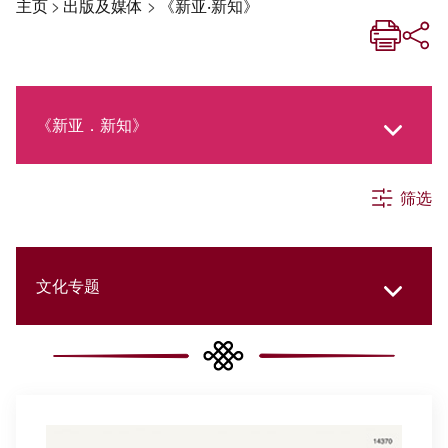
主页
>
出版及媒体
>
《新亚‧新知》
《新亚．新知》
筛选
《新亚生活月刊》
社交媒体专栏
文化专题
《新亚简讯》
所有分类
《新亚书院概览》
书院快讯