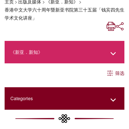
主页
>
出版及媒体
>
《新亚．新知》
>
香港中文大学六十周年暨新亚书院第三十五届「钱宾四先生
学术文化讲座」
《新亚．新知》
筛选
《新亚生活月刊》
社交媒体专栏
Categories
《新亚简讯》
College Updates