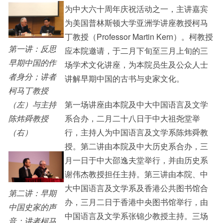
为中大六十周年庆祝活动之一，主讲嘉宾
为美国普林斯顿大学亚洲学讲座教授柯马
丁教授（Professor Martin Kern）。柯教授
第一讲：反思
应本院邀请，于二月下旬至三月上旬的三
早期中国的作
场学术文化讲座，为本院员生及公众人士
者身分；讲者
讲解早期中国的古书与史家文化。
柯马丁教授
第一场讲座由本院及中大中国语言及文学
（左）与主持
系合办，二月二十八日于中大祖尧堂举
陈炜舜教授
行，主持人为中国语言及文学系陈炜舜教
（右）
授。第二讲由本院及中大历史系合办，三
月一日于中大邵逸夫堂举行，并由历史系
谢伟杰教授担任主持。第三讲由本院、中
大中国语言及文学系及香港公共图书馆合
第二讲：早期
办，三月二日于香港中央图书馆举行，由
中国史家的声
中国语言及文学系张锦少教授主持。三场
音；讲者柯马