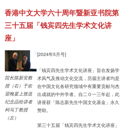
香港中文大学六十周年暨新亚书院第
《新亚书院概览》
Cultural Topics
三十五届「钱宾四先生学术文化讲
其他书院出版
Student Development
座」
[2024年5月号]
新亚影集
Staff Engagement
「钱宾四先生学术文化讲座」旨在发扬学
院长陈新安教
术风气及推动文化交流，历届主讲者均是
影片库
Alumni Connections
授（右）于欢
在中国文化各研究领域中有重要贡献与杰
迎晚宴上致送
出成就的中外学者。自二Ｏ一三年起，此
纪念品给讲者
讲座获「陈志新先生中国文化基金」永久
柯马丁教授
赞助。
（左）
第三十五届「钱宾四先生学术文化讲座」