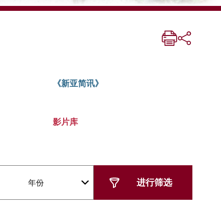
《新亚简讯》
影片库
年份