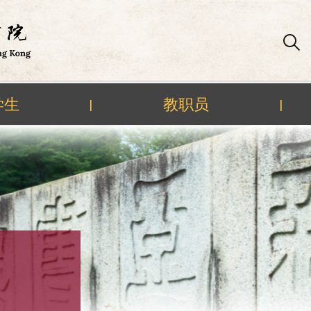
学生
教职员
|
|