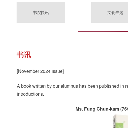
书院快讯
文化专题
书讯
[November 2024 issue]
A book written by our alumnus has been published in r
introductions.
Ms. Fung Chun-kam (76/