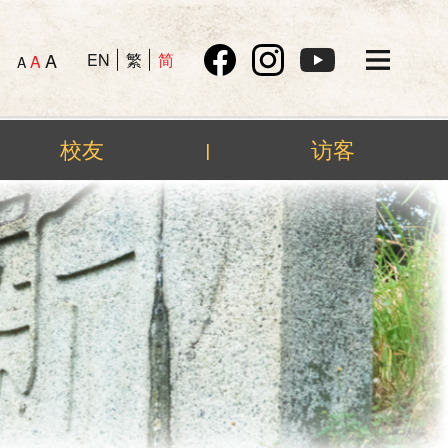
A
EN
繁
简
A
A
校友
访客
|