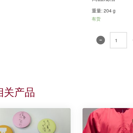
重量: 204 g
有货
丁
衍
庸
画
作
环
保
相关产品
袋
(一
笔
猫
款)