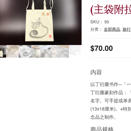
(主袋附
SKU：
50
分类：
全部商品
,
旅行
$
70.00
内容
以丁衍庸书作─「
丁衍庸篆刻作品：「
名字。可手提或单
(13x18厘米)
念品之制作。
商品规格