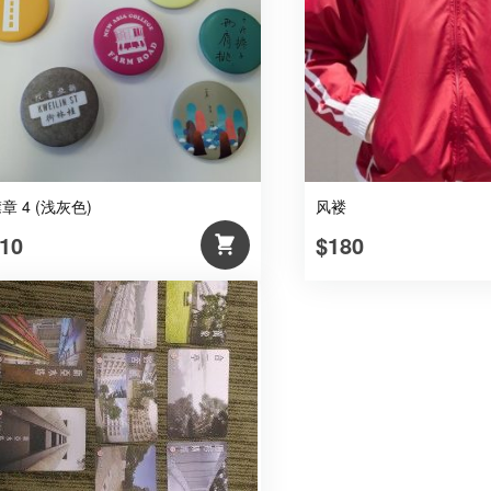
(主
袋
附
拉
链)
数
量
章 4 (浅灰色)
风褛
10
$180