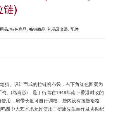
拉链)
用品
,
特色商品
,
畅销商品
,
礼品及套装
,
配件
一笔猫」设计而成的拉链帆布袋，右下角红色图案为
鸿」(鸟肖形)，是丁衍庸在1949年南下香港时改的
肩使用，肩带长度可自行调校。袋内设有拉链暗格
。※特别鸣谢中大艺术系允许使用丁衍庸先生画作及协助纪