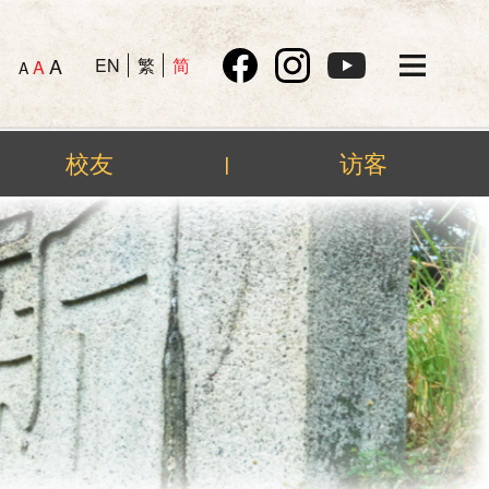
A
EN
繁
简
A
A
校友
访客
|