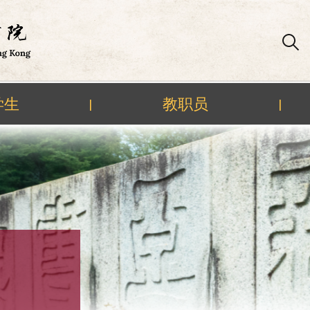
学生
教职员
|
|