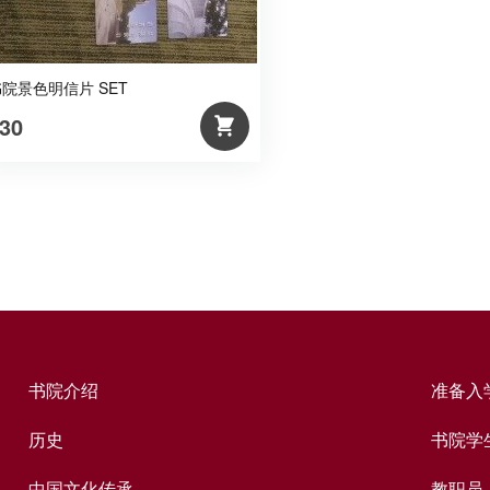
书院景色明信片 SET
30
书院介绍
准备入
历史
书院学
中国文化传承
教职员