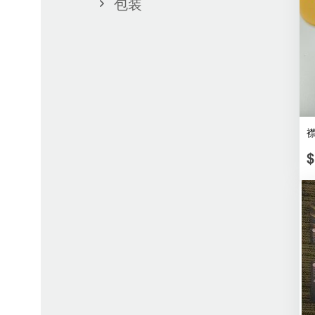
包装
襟
$