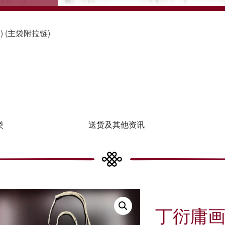
 (主袋附拉链)
类
送货及其他资讯
丁衍庸画