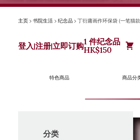
主页
>
书院生活
>
纪念品
>
丁衍庸画作环保袋 (一笔猫款)
1
件纪念品
登入
注册
立即订购
|
|
HK$
150
特色商品
商品分
分类