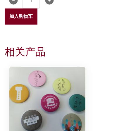
亚
水
加入购物车
塔
水
晶
小
相关产品
夜
灯
(2024
版)
数
量