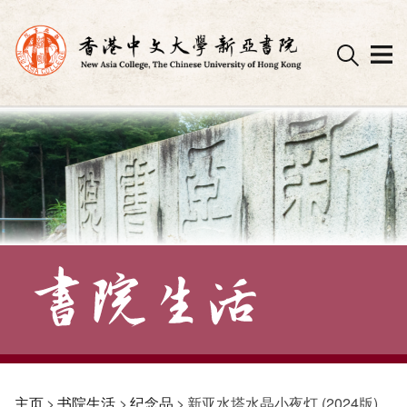
Skip
to
content
主页
>
书院生活
>
纪念品
>
新亚水塔水晶小夜灯 (2024版)