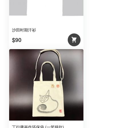
沙田时期汗衫
$90
丁衍庸画作环保袋 (一笔猫款)