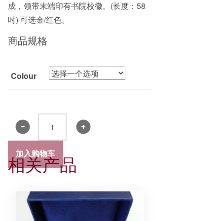
成，领带末端印有书院校徽。(长度：58
吋) 可选金/红色。
商品规格
Colour
书
院
领
加入购物车
相关产品
带
2019
数
量