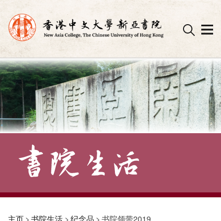
Skip
to
content
主页
>
书院生活
>
纪念品
>
书院领带2019