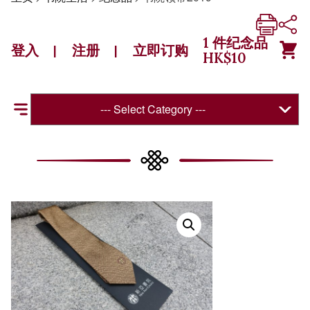
1
件纪念品
登入
注册
立即订购
|
|
HK$
10
--- Select Category ---