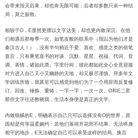
会带来毁灭后果，却也有无限可能；后者却多数只余一种结
局，莫之振救。
相较于O，E显然更擅以文字达美，却也更内敛深沉。在他
们相遇后那每季一次、如笔友般的联系中（我以为他们才是
秦汉古人！），没有半句稍近于爱、喜欢、感觉之类的俗笔
直言，只有秉笔直书的对谈、沉默、星星、祝福、代词、音
调、表情，诸如此类。字里行间，彼此都如此全心全意迎接
对方进入自己又小又幽静的天地，却又极尽谨慎。拜多年文
学训练所致，我甚至可以感觉到他们为了一个用辞而反复修
订、回改、锤炼、重铸，一字一字，一次一次。O和E二君
那些文字往还教晓我，生活本身便是真正的文学。
内敛细腻的E，明确表示自己只可以选择没有O的世界，原
因却是何等温柔婉约：若他们落得开花而不结果、无法终身
相守的地步，E无法确定自己可以承受这样的结局。换言