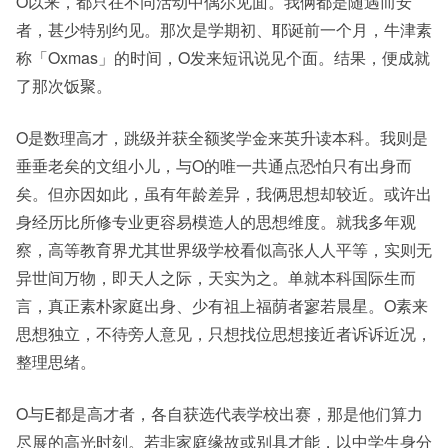
O以来，都只在不同活动中偶尔见面。我俩都是随遇而安
者，甚少特别约见。那次是学期初、耶诞前一个月，牛津素
称「Oxmas」的时间，O发来短讯说见个面。结果，便成就
了那次饭聚。
O是数理高才，跳级并获全额奖学金来英升读本科。我则是
垂垂老矣的文组小儿，与O的唯一共通点恐怕只有出身而
矣。但亦因如此，虽有年龄差异，我俩思想却较近。或许出
身经历比所修专业更容易模造人的思想维度。就我多年观
察，高等教育界尤其世界级学校看似高张人人平等，实则无
异世间万物，即天人之际，天实为之。单就本科国际生而
言，真正素朴家庭出身、少有祖上福荫者寥若晨星。O素来
思想独立，不待旁人意见，只想找位思想接近者诉诉近况，
整理思绪。
O与E都是高才者，各自获选代表学校出赛，那是他们算力
尽展的高光时刻。若非家庭缘故或别具才能，以中学生身分