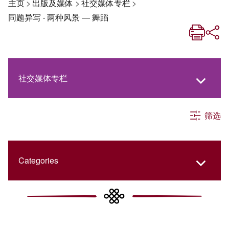
主页
>
出版及媒体
>
社交媒体专栏
>
同题异写 ‧ 两种风景 — 舞蹈
社交媒体专栏
筛选
《新亚生活月刊》
《新亚．新知》
Categories
《新亚简讯》
New Asia Then and Now