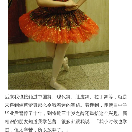
后来我也接触过中国舞、现代舞、肚皮舞、拉丁舞等，就是
未遇到像芭蕾舞那么令我着迷的舞蹈。着迷到，即使自中学
毕业后暂停了十年，到将近三十岁之龄还重拾这个兴趣。新
相识的朋友知道我学芭蕾，很多都跟我说：「我小时候也学
过，但太辛苦，所以放弃了。」