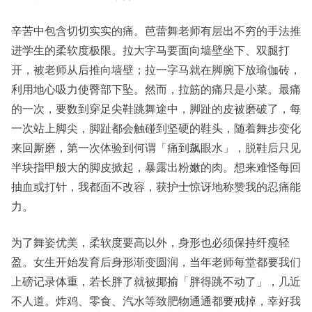
辛苦中包含切切实实的痛。芭蕾舞老师有层出不穷的手法推
进学生的柔软度极限。拉大字马要面向墙壁坐下、双腿打
开，被老师从后推向墙壁；拉一字马就在脚腕下放瑜伽砖，
利用地心吸力使臀部下坠。然而，拉筋的痛只是小菜。最痛
的一次，要数到穿足尖鞋跳舞途中，脚趾的皮被磨破了，每
一次站上脚尖，脚趾都会触碰到坚硬的鞋头，随着舞步变化
来回厮磨，第一次体验到何谓「痛到飙眼水」，脱鞋后只见
半块指甲般大的脚皮掀起，暴露出粉嫩的肉。想来难怪每回
抽血或打针，我都面不改容，获护士惊讶地称赞我的忍痛能
力。
为了舞姿优美，柔软度要高以外，身形也必须保持纤瘦轻
盈。女生开始发育后身形渐变圆润，当年老师每堂都要我们
上磅记录体重，若长胖了就被揶揄「胖得跳不动了」，几近
不人道。炸鸡、零食、汽水等致肥物通通都要戒掉，幸好我