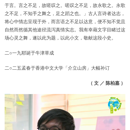
于言。言之不足，故嗟叹之。嗟叹之不足，故永歌之。永歌
之不足，不知手之舞之，足之蹈之也。」古人言诗者达志，
将心中情志呈现于外，而言语之不足以达意，便不知不觉且
自然而然循其他途径流泻真情实志。我有幸藉文字目睹过这
场心灵之舞，遂以此为题，以此小文，敬献这段小史。
二○一九耶诞于牛津草成
二○二五孟春于香港中文大学「介立山房」大幅补订
（ 文 ／ 陈柏嘉 ）