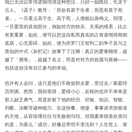
我已无法以常理逻辑理清这种想法，只好一如既往，乞灵于
古人。《孟子》教导：「所欲有甚于生者，所恶有甚于死
者」。一旦看义高于生、高于死，人便能以身殉义。同理，
一旦爱里的其他部分，例如对方的快乐、关系的维系，比占
有更重要，如此，便可以把这自私而真实的占有凌驾得彻彻
底底，心无罣碍。如此，便为所罗门王智判二妇争子及与之
类似的中式《灰栏记》故事下了注脚：真正的爱眷顾惜，超
越了「拥有」，超越了名义，而是对对方的祝愿与善祷——
包括这份没有自己参与的幸福。
也许有人会问，这只是他们不敢放胆去爱，受过去／家庭经
历所困。然而，我却觉得，爱得小心，反映的也许不单单是
那人缺乏勇气，而是折射了他的经历、经验、知识、智能、
判断、决断等诸种能力。在这快餐、便捷，事事讲求快狠准
的天地，从容徐缓往往与失败相勾结。但我素来很喜欢质问
的是，为甚么「成功」好像总带些不变法则？人生世上，谁