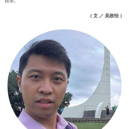
得乐。
（ 文 ／ 吴政怡 ）