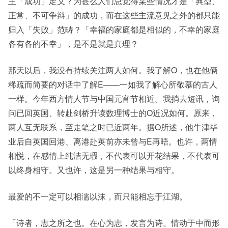
主「成功」定义？为甚么人们总觉得某些情况才是「典型、
正常、不可争辩」的成功，而在这些主流意见之外的都只能
归入「失败」范畴？「幸福的家庭都是相似的，不幸的家庭
各有各的不幸」，是不是就是真理？
那天以后，我没有持续关注两人如何。我了解O，也在他俩
稀疏而简要的对话中了解E——一如我了解心所敬慕的古人
一样。今年西方情人节与中国元宵节相近。我捎去短讯，询
问已回英国、转赴剑桥升读数理博士的O近况如何。原来，
两人互无联系，至走笔之时已近两年。据O所述，他牛津毕
业后自英国回港、离港赴英前亦未曾与E再晤。也许，两情
相悦，在感情上纯洁无瑕，不代表可以开花结果，不代表可
以终身相守。又也许，这是另一种结果与相守。
最爱的不一定可以相濡以沫，而只能相忘于江湖。
「诗者，志之所之也。在心为志，发言为诗。情动于中而形