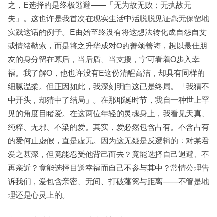
之，E选择的是终极逃避——「无为故无败；无执故无
失」。这也许是我首次在现实生活中活脱脱见证毫无保留地
实践这话的例子。E由始至终没有将这想法转化成自怨自艾
或情绪勒索，而是将之升华成对O的善颂善祷，想以最佳朋
友的身分留在幕后，当后盾、当支援，宁可看着O步入幸
福。我了解O，他也许没有E这份清醒高洁，却具有同样的
细腻温柔。但正因如此，我深刻明白这已是终局。「我猜不
中开头，却猜中了结局」。在那耶诞时节，我自一种世上罕
见的角度目睹爱。在这两位年轻的灵魂身上，我看见天真、
纯粹、无邪、不染的爱。其实，爱必然包含占有。不含占有
的爱何止虚假，直是虚无。因为这无疑是反逻辑的：对某君
爱之甚深，但竟能忍受他背己而去？竟能选择自己退避、不
再亲近？竟能选择目送幸福而自己不参与其中？常情公理告
诉我们，爱包含亲密、无间、打破藩篱与距离——不管是地
理还是心灵上的。