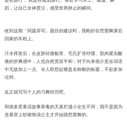
蹈，让自己全神贯注，感受世界静止的瞬间。
收到这期「同题异写」题目的建议时，我刚好在芭蕾舞课后
回家的车程上。
汗水挥发后，在皮肤轻微黏答、毛孔扩张纾缓、肌肉紧实酸
痛的舒爽感中，人也自然宽容平和；对于向来很介意在词语
中无故加上一点、令人联想起楼盘名称般的标题，不欲多加
论辩。
反正就写写个人的习舞经历吧。
和很多受童话故事荼毒的天真烂漫小女生不同，我不是因为
贪慕穿上纱裙饰演公主才开始跳芭蕾舞的。