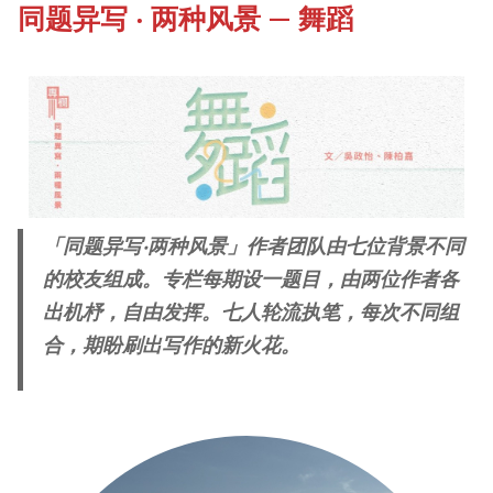
同题异写 ‧ 两种风景 — 舞蹈
《新亚书院概览》
Our History Gallery
其他书院出版
Campus Tour
新亚影集
Fellows of the College
「同题异写‧两种风景」作者团队由七位背景不同
影片库
的校友组成。专栏每期设一题目，由两位作者各
New Asianships
出机杼，自由发挥。七人轮流执笔，每次不同组
合，期盼刷出写作的新火花。