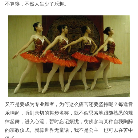
不算馋，不然人生少了乐趣。
又不是要成为专业舞者，为何这么痛苦还要坚持呢？每逢音
乐响起，听到亲切的舞步名称，就不假思索地跟随熟悉的规
律起舞，进入心流，暂时忘记烦忧，彷佛参与某种自我陶醉
的宗教仪式。就算世界无童话，我不是公主，也可以在苦中