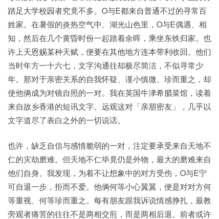
踏足大学校园者究竟不多。O与E都来自普通不过的寻常百
姓家。在暑假的炎热空气中、湖光山色里，O与E偶遇、相
知，然后在几个黄昏时份一起踏着余晖，乘坐东铁归家。也
许上天恩赐某种天赋，便要在其他地方连本带利收回。他们
当时年方一十六七，文字沟通往却极尽简洁，不似寻常少
年。那对于亲密关系的自我怀疑、谨小慎微、珍而重之，却
使他俩成为对镜自照的一对。我在英国牛津希腊菜馆，读着
来自故乡香港的短讯文字。远观这对「亲朋密友」，几乎以
文字道尽了表白之外的一切说话。
也许，缺乏自信与感情脆弱的一对，注定要承受来自天地不
仁的灾劫磨难。但天地不仁毕竟仍是外物，最大的磨难来自
他们自身。我发现，为着不让想象中的对方受伤，O与E宁
可自退一步，拒而不爱。他俩何等小心翼翼，便是对对方何
等重视、何等珍而重之。每有朋友跟我诉说情感挣扎，最教
旁观者痛苦的往往不是两相交煎，而是两相后退。前者或许