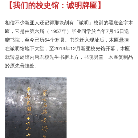
【我们的校史馆：诚明牌匾】
《新亚书院概览》
Campus Tour
相信不少新亚人还记得那块刻有「诚明」校训的黑底金字木
其他书院出版
Fellows of the College
匾，它是由第六届（ 1957年）毕业同学於当年7月15日送
赠书院，至今已历64个寒暑。书院迁入现址后，木匾悬挂
在诚明馆地下大堂，至2013年12月新亚校史馆开幕，木匾
新亚影集
New Asianships
就转悬於馆内唐君毅先生书柜上方，书院另置一木匾复制品
於原先悬挂处。
影片库