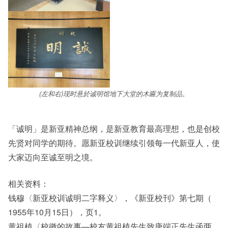
(左和右)现时悬於诚明馆地下大堂的木匾为复制品。
「诚明」是新亚精神总纲，是新亚教育最高理想，也是创校
先贤对同学的期待。愿新亚校训继续引领每一代新亚人，使
大家迈向至诚至明之境。
相关资料：
钱穆〈新亚校训诚明二字释义〉，《新亚校刊》第七期（
1955年10月15日），页1。
黄祖植〈校徽的故事—校友黄祖植先生致唐端正先生函两