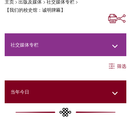
主页
>
出版及媒体
>
社交媒体专栏
>
【我们的校史馆：诚明牌匾】
社交媒体专栏
筛选
《新亚生活月刊》
《新亚．新知》
当年今日
《新亚简讯》
Our History Gallery