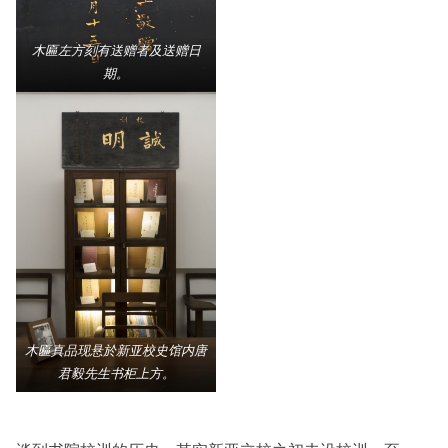
木匾左方刻有送赠者及送赠日
期。
木匾真品现悬於新亚校史馆内唐
君毅先生书柜上方。