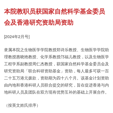
本院教职员获国家自然科学基金委员
《新亚书院概览》
Cultural Topics
会及香港研究资助局资助
其他书院出版
Student Development
[2024年2月号]
隶属本院之生物医学学院教授郑诗乐教授、生物医学学院助
新亚影集
Staff Engagement
理教授惠晓艳教授、化学系教授邝福儿教授，以及生物医学
工程学系副教授周仁杰教授，获国家自然科学基金委员会及
影片库
研究资助局「联合科研资助基金」资助，每人最多可获一百
Alumni Connections
二十五万港元拨款，资助期为四十八个月。该基金计划资助
由内地和香港科研人员联合提交的研究，旨在促进香港与内
地科研人员及团队在双方现有优势互补的基础上开展合作。
（按英文姓氏排序）