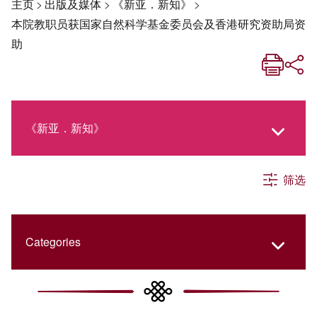
主页
>
出版及媒体
>
《新亚．新知》
>
本院教职员获国家自然科学基金委员会及香港研究资助局资
助
《新亚．新知》
筛选
《新亚生活月刊》
社交媒体专栏
Categories
《新亚简讯》
College Updates