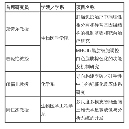
首席研究员
学院／学系
项目名称
肿瘤免疫治疗中病理性
相分离和异常基因组结
郑诗乐教授
构的机制基础和靶向治
生物医学学院
疗研究
MHCII+脂肪细胞调控
惠晓艳教授
白色脂肪棕色化的功能
及机制研究
导向构建季碳／硅手性
邝福儿教授
化学系
中心的钯催化反应体系
研究
多尺度多模态智能全脑
生物医学工程学
周仁杰教授
三维光学显微成像与分
系
析系统的开发