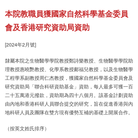
本院教職員獲國家自然科學基金委員
《新亞書院概覽》
Cultural Topics
會及香港研究資助局資助
其他書院出版
Student Development
[2024年2月號]
隸屬本院之生物醫學學院教授鄭詩樂教授、生物醫學學院助
新亞影集
Staff Engagement
理教授惠曉艷教授、化學系教授鄺福兒教授，以及生物醫學
工程學系副教授周仁杰教授，獲國家自然科學基金委員會及
影片庫
研究資助局「聯合科研資助基金」資助，每人最多可獲一百
Alumni Connections
二十五萬港元撥款，資助期為四十八個月。該基金計劃資助
由內地和香港科研人員聯合提交的研究，旨在促進香港與內
地科研人員及團隊在雙方現有優勢互補的基礎上開展合作。
（按英文姓氏排序）