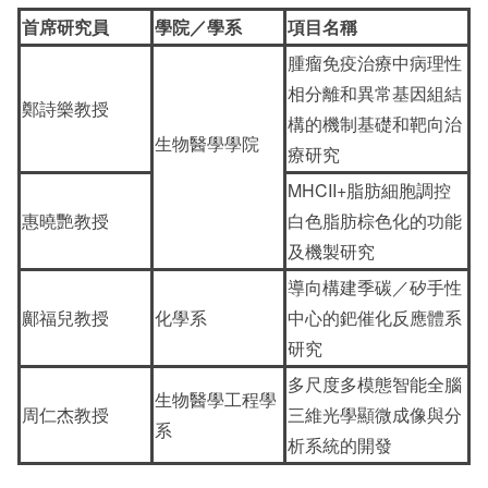
首席研究員
學院／學系
項目名稱
腫瘤免疫治療中病理性
相分離和異常基因組結
鄭詩樂教授
構的機制基礎和靶向治
生物醫學學院
療研究
MHCII+脂肪細胞調控
惠曉艷教授
白色脂肪棕色化的功能
及機製研究
導向構建季碳／矽手性
鄺福兒教授
化學系
中心的鈀催化反應體系
研究
多尺度多模態智能全腦
生物醫學工程學
周仁杰教授
三維光學顯微成像與分
系
析系統的開發