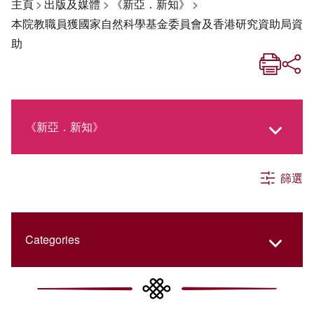
主頁
>
出版及媒體
>
《新亞．新知》
>
本院教職員獲國家自然科學基金委員會及香港研究資助局資
助
《新亞．新知》
篩選
《新亞生活月刊》
社交媒體專欄
Categories
《新亞簡訊》
College Updates