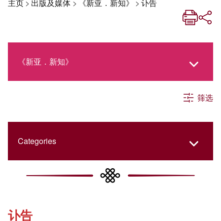
主页
>
出版及媒体
>
《新亚．新知》
>
讣告
《新亚．新知》
筛选
《新亚生活月刊》
社交媒体专栏
Categories
《新亚简讯》
College Updates
讣告
《新亚书院概览》
Cultural Topics