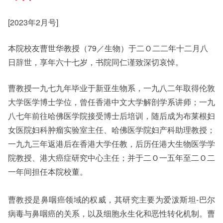
[2023年2月号]
其他书院出版
Student Development
本院校友曹世华教授（79／生物）于二Ｏ二二年十二月八
日辞世，享年六十七岁，书院同仁谨致深切哀悼。
新亚影集
Staff Engagement
曹教授一九七九年毕业于新亚生物系，一九八二年取得伦敦
大学医学博士学位，曾任香港中文大学解剖学系讲师；一九
影片库
Alumni Connections
八七年前往哈佛医学院接受博士后培训，随后成为布莱根妇
女医院妇科肿瘤实验室主任、哈佛医学院妇产科助理教授；
一九九三年返港后在香港大学任教，后历任港大生物医学学
院教授、港大癌症研究中心主任；并于二Ｏ一五年至二Ｏ二
一年间担任本院校董。
曹教授是鼻咽癌领域的权威，其研究主要为爱泼斯坦-巴尔
病毒与鼻咽癌的关系，以及细胞永生化和恶性转化机制。曹