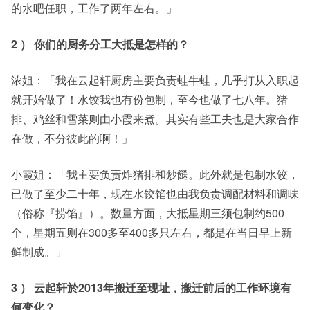
的水吧任职，工作了两年左右。」
2 ） 你们的厨务分工大抵是怎样的？
浓姐：「我在云起轩厨房主要负责蛙牛蛙，几乎打从入职起
就开始做了！水饺我也有份包制，至今也做了七八年。猪
排、鸡丝和雪菜则由小霞来煮。其实有些工夫也是大家合作
在做，不分彼此的啊！」
小霞姐：「我主要负责炸猪排和炒餸。此外就是包制水饺，
已做了至少二十年，现在水饺馅也由我负责调配材料和调味
（俗称『捞馅』）。数量方面，大抵星期三须包制约500
个，星期五则在300多至400多只左右，都是在当日早上新
鲜制成。」
3 ） 云起轩於2013年搬迁至现址，搬迁前后的工作环境有
何变化？