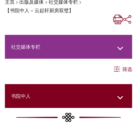
主页
>
出版及媒体
>
社交媒体专栏
>
【书院中人 – 云起轩厨房双璧】
社交媒体专栏
筛选
《新亚生活月刊》
《新亚．新知》
书院中人
《新亚简讯》
New Asia Then and Now