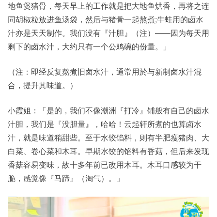
地鱼煲猪骨，每天早上的工作就是把大地鱼烘香，再将之连
同胡椒粒放进鱼汤袋，然后与猪骨一起熬煮;牛蛙用的卤水
汁亦是天天制作。我们没有『汁胆』（注）——因为每天用
剩下的卤水汁，大约只有一个公鸡碗的份量。」
（注：即经反复熬煮旧卤水汁，通常用於与新制卤水汁混
合，提升其味道。）
小霞姐：「是的，我们不像潮洲『打冷』铺般有自己的卤水
汁胆，我们是『没胆量』，哈哈！云起轩所煮的也算卤水
汁，就是味道稍甜些。至于水饺馅料，则有半肥瘦猪肉、大
白菜、卷心菜和木耳。早期水饺的馅料有香菇，但后来发现
香菇容易变味，故十多年前已改用木耳。木耳口感较为干
脆，感觉像『马蹄』（淘气）。」