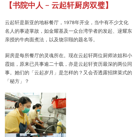
【书院中人 – 云起轩厨房双璧】
《新亚书院概览》
Our History Gallery
云起轩是新亚的地标餐厅，1978年开业，当中有不少文化
其他书院出版
Campus Tour
名人的事迹掌故，如金耀基及一众台湾学者的发起、逯耀东
亲授的牛肉面煮法，以及饶宗颐的题名等。
新亚影集
New Asianships
厨房是每所餐厅的灵魂所在。现在云起轩两位厨师浓姐和小
霞姐，原来已共事逾二十载，亦是云起轩资历最深的两位同
事。她们的「云起岁月」是怎样的？又会否透露招牌菜式的
影片库
「秘方」？