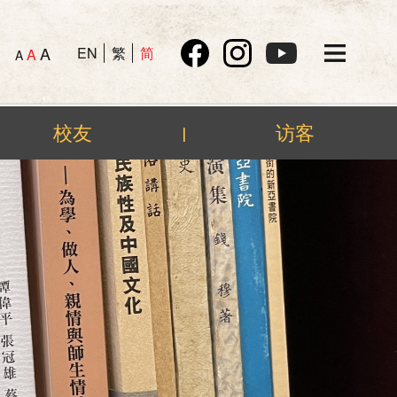
A
EN
繁
简
A
A
校友
访客
|