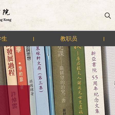
学生
教职员
|
|