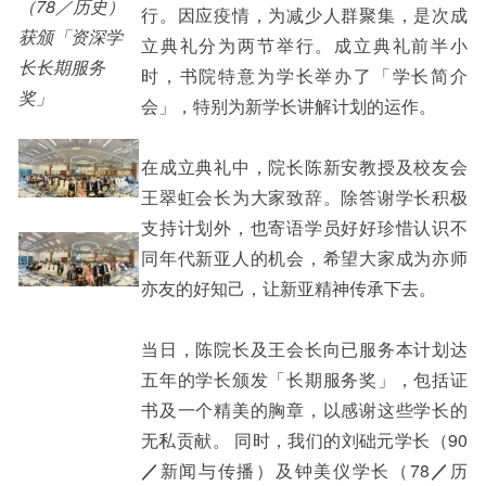
（78／历史）
行。因应疫情，为减少人群聚集，是次成
获颁「资深学
立典礼分为两节举行。成立典礼前半小
长长期服务
时，书院特意为学长举办了「学长简介
奖」
会」，特别为新学长讲解计划的运作。
在成立典礼中，院长陈新安教授及校友会
王翠虹会长为大家致辞。除答谢学长积极
支持计划外，也寄语学员好好珍惜认识不
同年代新亚人的机会，希望大家成为亦师
亦友的好知己，让新亚精神传承下去。
当日，陈院长及王会长向已服务本计划达
五年的学长颁发「长期服务奖」，包括证
书及一个精美的胸章，以感谢这些学长的
无私贡献。 同时，我们的刘础元学长（90
／
新闻与传播）及钟美仪学长（78
／
历