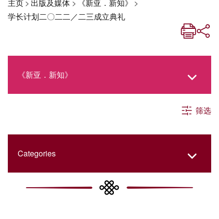
主页
>
出版及媒体
>
《新亚．新知》
>
学长计划二〇二二／二三成立典礼
《新亚．新知》
筛选
《新亚生活月刊》
社交媒体专栏
Categories
《新亚简讯》
College Updates