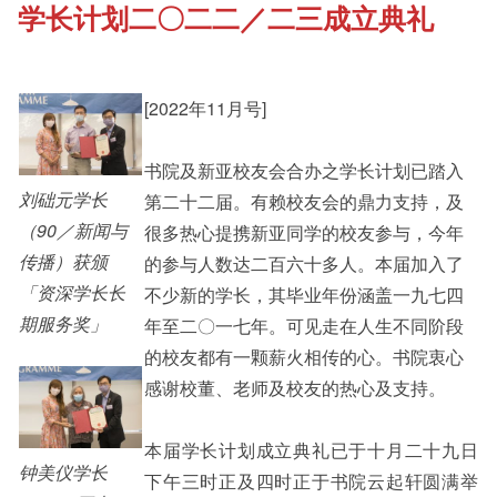
学长计划二〇二二／二三成立典礼
《新亚书院概览》
Cultural Topics
其他书院出版
[2022年11月号]
Student Development
书院及新亚校友会合办之学长计划已踏入
新亚影集
Staff Engagement
刘础元学长
第二十二届。有赖校友会的鼎力支持，及
（90／新闻与
很多热心提携新亚同学的校友参与，今年
传播）获颁
的参与人数达二百六十多人。本届加入了
影片库
Alumni Connections
「资深学长长
不少新的学长，其毕业年份涵盖一九七四
期服务奖」
年至二〇一七年。可见走在人生不同阶段
的校友都有一颗薪火相传的心。书院衷心
感谢校董、老师及校友的热心及支持。
本届学长计划成立典礼已于十月二十九日
钟美仪学长
下午三时正及四时正于书院云起轩圆满举