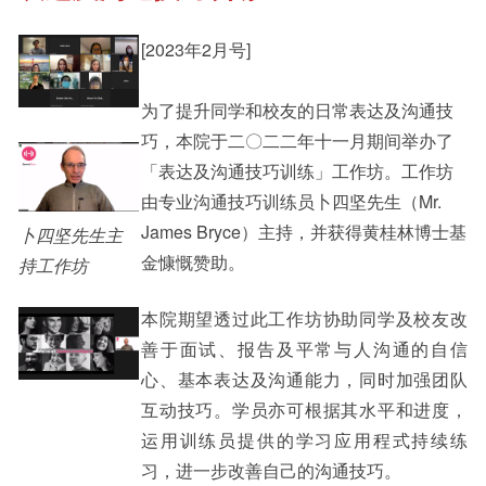
[2023年2月号]
其他书院出版
Student Development
为了提升同学和校友的日常表达及沟通技
巧，本院于二〇二二年十一月期间举办了
新亚影集
Staff Engagement
「表达及沟通技巧训练」工作坊。工作坊
由专业沟通技巧训练员卜四坚先生（Mr.
James Bryce）主持，并获得黄桂林博士基
卜四坚先生主
影片库
Alumni Connections
金慷慨赞助。
持工作坊
本院期望透过此工作坊协助同学及校友改
善于面试、报告及平常与人沟通的自信
心、基本表达及沟通能力，同时加强团队
互动技巧。学员亦可根据其水平和进度，
运用训练员提供的学习应用程式持续练
习，进一步改善自己的沟通技巧。