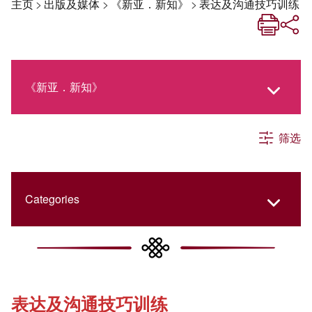
主页
>
出版及媒体
>
《新亚．新知》
>
表达及沟通技巧训练
《新亚．新知》
筛选
《新亚生活月刊》
社交媒体专栏
Categories
《新亚简讯》
College Updates
表达及沟通技巧训练
《新亚书院概览》
Cultural Topics