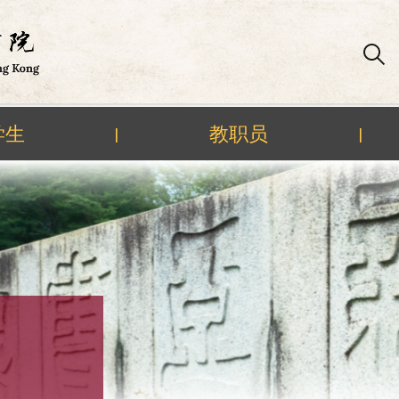
学生
教职员
|
|