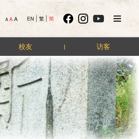
A
EN
繁
简
A
A
校友
访客
|