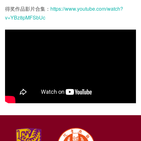
得奖作品影片合集：
https://www.youtube.com/watch?
v=YBz8pMFSbUc