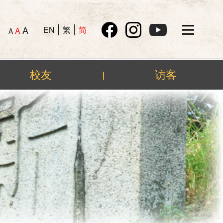
A
EN
繁
简
A
A
校友
访客
|