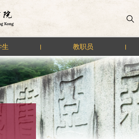
学生
教职员
|
|