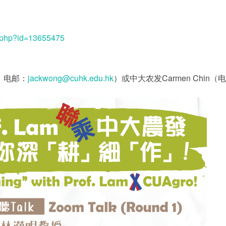
ew.php?id=13655475
；电邮：
jackwong@cuhk.edu.hk
）或中大农发Carmen Chin（电