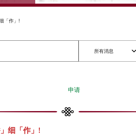
」细「作」!
所有消息
申请
耕」细「作」!