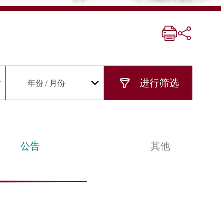
年份 / 月份
公告
其他