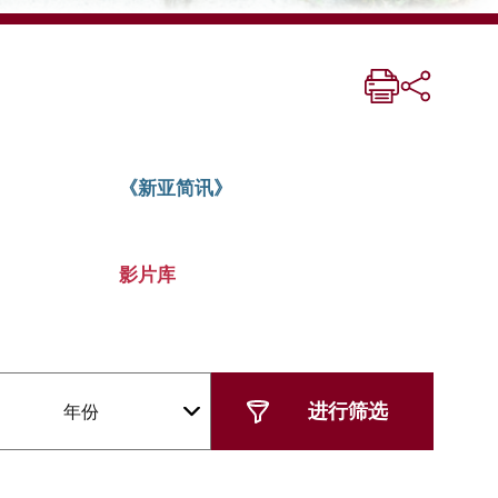
《新亚简讯》
影片库
年份