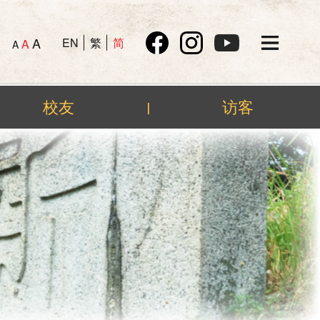
A
EN
繁
简
A
A
校友
访客
|