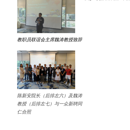
教职员联谊会主席魏涛教授致辞
陈新安院长（后排左六）及魏涛
教授（后排左七）与一众新聘同
仁合照