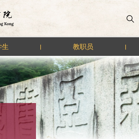
学生
教职员
|
|