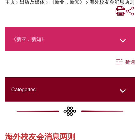
主页
>
出版及媒体
>
《新亚．新知》
>
海外校友会消息两则
《新亚．新知》
筛选
《新亚生活月刊》
社交媒体专栏
Categories
《新亚简讯》
College Updates
海外校友会消息两则
《新亚书院概览》
Cultural Topics