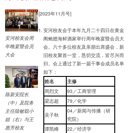
[2023年11月号]
其他书院出版
Student Development
安河校友会于本年九月二十四日在黄金
安河校友会周
阁鲍翅海鲜酒家举行周年晚宴暨会员大
新亚影集
Staff Engagement
年晚宴暨会员
会。六十多位校友及亲朋出席盛会，新
大会
旧校友聚首一堂，恳切交流，皆尽兴而
归。会上通过了新一届干事会成员名单
影片库
Alumni Connections
如下：
姓名
主修
周烈文
93／工商管理
陈新安院长
梁志超
79／化学
（中）及院务
04／新闻与传播（研
主任陆敏聪小
吴子秋
究院）
姐（右）与王
惠芳校友
谭凯峰
22／经济学