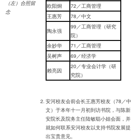
（左）合照留
欧阳烱
72／工商管理
念
王惠芳
78／中文
99／工商管理（研究
陶永强
院）
余妙华
71／工商管理
吴树声
69／经济学
20／专业会计学（研
赖亮因
究院）
安河校友会前会长王惠芳校友（78／中
文）于本年十一月初到访书院，与陈新
安院长及院务主任陆敏聪小姐会面，并
就如何联系安河校友以支持书院发展提
出宝贵意见。