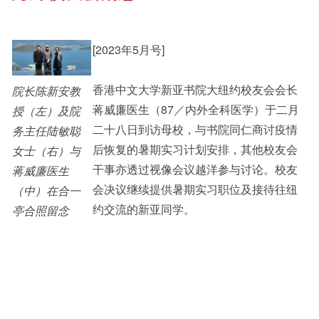
其他书院出版
[2023年5月号]
Student Development
香港中文大学新亚书院大纽约校友会会长
院长陈新安教
新亚影集
Staff Engagement
蒋威廉医生（87／内外全科医学）于二月
授（左）及院
二十八日到访母校，与书院同仁商讨疫情
务主任陆敏聪
后恢复的暑期实习计划安排，其他校友会
女士（右）与
影片库
Alumni Connections
干事亦透过视像会议越洋参与讨论。校友
蒋威廉医生
会决议继续提供暑期实习职位及接待往纽
（中）在合一
约交流的新亚同学。
亭合照留念