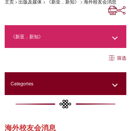
主页
>
出版及媒体
>
《新亚．新知》
>
海外校友会消息
《新亚．新知》
筛选
《新亚生活月刊》
社交媒体专栏
Categories
《新亚简讯》
College Updates
海外校友会消息
《新亚书院概览》
Cultural Topics