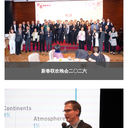
新春联欢晚会二〇二六