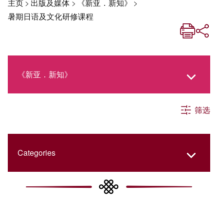
主页
>
出版及媒体
>
《新亚．新知》
>
暑期日语及文化研修课程
《新亚．新知》
筛选
《新亚生活月刊》
社交媒体专栏
Categories
《新亚简讯》
College Updates