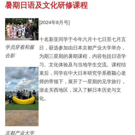
暑期日语及文化研修课程
《新亚书院概览》
Cultural Topics
[2024年8月号]
其他书院出版
Student Development
十名新亚同学于今年六月十七日至七月五
学员穿着和服
日，获选参加由日本京都产业大学举办，
新亚影集
Staff Engagement
合影
为期三星期的暑期课程，内容包括日语学
习、文化体验及与当地学生交流。课程结
束后，同学在中大日本研究学系蔡颖心老
影片库
Alumni Connections
师的带领下，展开了一星期的见学旅行，
游走关西地区，深入了解日本历史与文
化。
京都产业大学