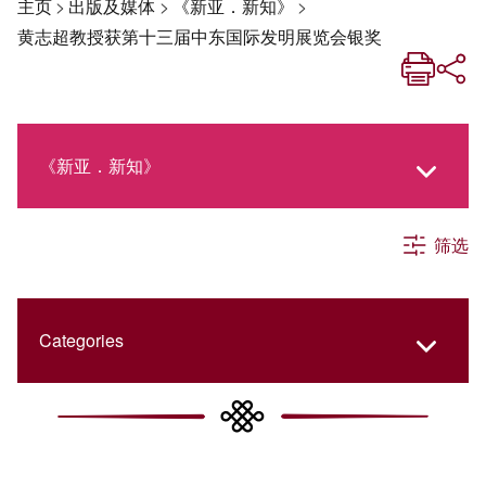
主页
>
出版及媒体
>
《新亚．新知》
>
黄志超教授获第十三届中东国际发明展览会银奖
《新亚．新知》
筛选
《新亚生活月刊》
社交媒体专栏
Categories
《新亚简讯》
College Updates