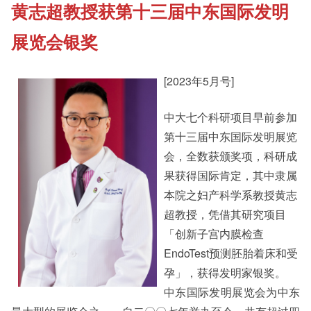
黄志超教授获第十三届中东国际发明
《新亚书院概览》
Cultural Topics
展览会银奖
其他书院出版
Student Development
[2023年5月号]
中大七个科研项目早前参加
新亚影集
Staff Engagement
第十三届中东国际发明展览
会，全数获颁奖项，科研成
影片库
果获得国际肯定，其中隶属
Alumni Connections
本院之妇产科学系教授黄志
超教授，凭借其研究项目
「创新子宫内膜检查
EndoTest预测胚胎着床和受
孕」，获得发明家银奖。
中东国际发明展览会为中东