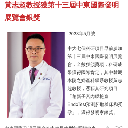
黃志超教授獲第十三屆中東國際發明
《新亞書院概覽》
Cultural Topics
展覽會銀獎
其他書院出版
Student Development
[2023年5月號]
中大七個科研項目早前參加
新亞影集
Staff Engagement
第十三屆中東國際發明展覽
會，全數獲頒獎項，科研成
影片庫
果獲得國際肯定，其中隸屬
Alumni Connections
本院之婦產科學系教授黃志
超教授，憑藉其研究項目
「創新子宮內膜檢查
EndoTest預測胚胎着床和受
孕」，獲得發明家銀獎。