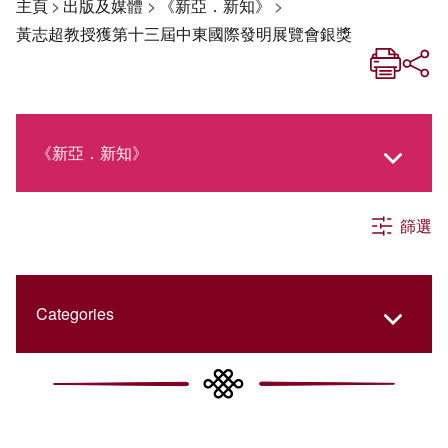
主頁
>
出版及媒體
>
《新亞．新知》
>
黃志超教授獲第十三屆中東國際發明展覽會銀獎
《新亞．新知》
篩選
《新亞生活月刊》
社交媒體專欄
Categories
《新亞簡訊》
College Updates