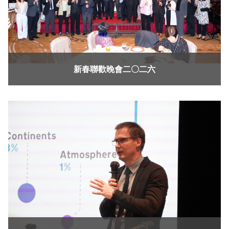
新春聯歡晚會二〇二六