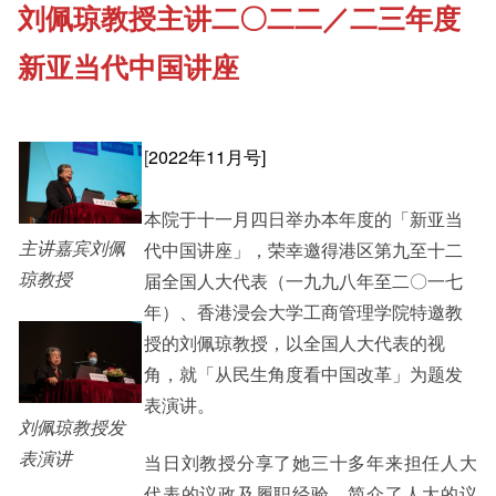
刘佩琼教授主讲二〇二二／二三年度
《新亚书院概览》
Cultural Topics
新亚当代中国讲座
其他书院出版
Student Development
[
2022年11月号]
新亚影集
Staff Engagement
本院于十一月四日举办本年度的「新亚当
主讲嘉宾刘佩
代中国讲座」，荣幸邀得港区第九至十二
影片库
琼教授
届全国人大代表（一九九八年至二〇一七
Alumni Connections
年）、香港浸会大学工商管理学院特邀教
授的刘佩琼教授，以全国人大代表的视
角，就「从民生角度看中国改革」为题发
表演讲。
刘佩琼教授发
表演讲
当日刘教授分享了她三十多年来担任人大
代表的议政及履职经验，简介了人大的议