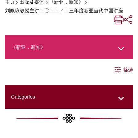
主页
>
出版及媒体
>
《新亚．新知》
>
刘佩琼教授主讲二〇二二／二三年度新亚当代中国讲座
《新亚．新知》
筛选
《新亚生活月刊》
社交媒体专栏
Categories
《新亚简讯》
College Updates