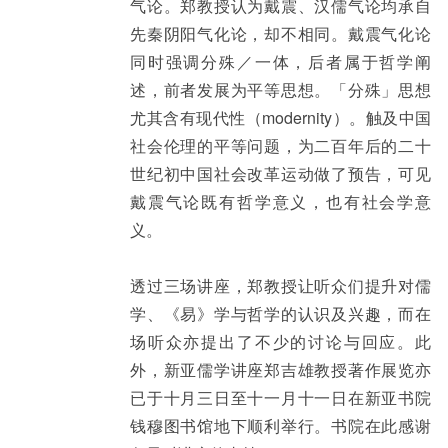
气论。郑教授认为戴震、汉儒气论均承自
先秦阴阳气化论，却不相同。戴震气化论
同时强调分殊／一体，后者属于哲学阐
述，前者发展为平等思想。「分殊」思想
尤其含有现代性（modernity）。触及中国
社会伦理的平等问题，为二百年后的二十
世纪初中国社会改革运动做了预告，可见
戴震气论既有哲学意义，也有社会学意
义。
透过三场讲座，郑教授让听众们提升对儒
学、《易》学与哲学的认识及兴趣，而在
场听众亦提出了不少的讨论与回应。此
外，新亚儒学讲座郑吉雄教授著作展览亦
已于十月三日至十一月十一日在新亚书院
钱穆图书馆地下顺利举行。书院在此感谢