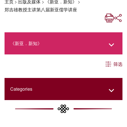
主页
>
出版及媒体
>
《新亚．新知》
>
郑吉雄教授主讲第八届新亚儒学讲座
《新亚．新知》
筛选
《新亚生活月刊》
社交媒体专栏
Categories
《新亚简讯》
College Updates