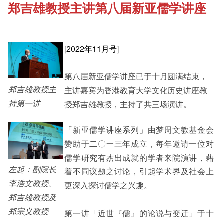
郑吉雄教授主讲第八届新亚儒学讲座
《新亚书院概览》
Cultural Topics
其他书院出版
[
2022年11月号
]
Student Development
第八届新亚儒学讲座已于十月圆满结束，
新亚影集
Staff Engagement
郑吉雄教授主
主讲嘉宾为香港教育大学文化历史讲座教
持第一讲
授郑吉雄教授，主持了共三场演讲。
影片库
Alumni Connections
「新亚儒学讲座系列」由梦周文教基金会
赞助于二〇一三年成立，每年邀请一位对
儒学研究有杰出成就的学者来院演讲，藉
左起：副院长
着不同议题之讨论，引起学术界及社会上
李浩文教授、
更深入探讨儒学之兴趣。
郑吉雄教授及
郑宗义教授
第一讲「近世『儒』的论说与变迁」于十