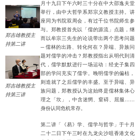
月十九日下午六时三十分在中大邵逸夫堂
举行，由中大哲学系郑宗义教授主持。讲
座同为书院双周会，有过千位书院师生参
与。郑教授首先以「儒的源流」点题，继
郑吉雄教授主
而以牟宗三先生的论说带出两个思考问题
持第二讲
─ 儒林的出路、转化何在？异端、异族问
题对儒学的冲击？郑教授指出从明代到清
代，儒学默默进行一场运动：经史子集四
部的学问充实了儒学。晚明儒学的偏枯，
则造就了之后儒学的丰盛。至于异端、异
郑吉雄教授主
族问题，郑教授认为这始终是儒林集体心
持第三讲
理之「坎」，中含迷惘、窒碍、屈服……
身份认同危机常存。
第二讲「《易》学、儒学与哲学」于十月
二十二日下午三时在九龙尖沙咀香港文化