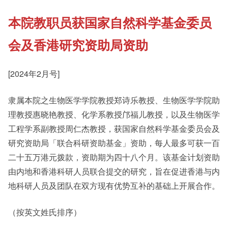
本院教职员获国家自然科学基金委员
《新亚书院概览》
Student Development
会及香港研究资助局资助
其他书院出版
Staff Engagement
[2024年2月号]
隶属本院之生物医学学院教授郑诗乐教授、生物医学学院助
新亚影集
Alumni Connections
理教授惠晓艳教授、化学系教授邝福儿教授，以及生物医学
工程学系副教授周仁杰教授，获国家自然科学基金委员会及
影片库
研究资助局「联合科研资助基金」资助，每人最多可获一百
二十五万港元拨款，资助期为四十八个月。该基金计划资助
由内地和香港科研人员联合提交的研究，旨在促进香港与内
地科研人员及团队在双方现有优势互补的基础上开展合作。
（按英文姓氏排序）