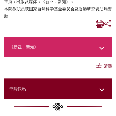
主页
>
出版及媒体
>
《新亚．新知》
>
本院教职员获国家自然科学基金委员会及香港研究资助局资
助
《新亚．新知》
筛选
《新亚生活月刊》
社交媒体专栏
书院快讯
《新亚简讯》
Cultural Topics