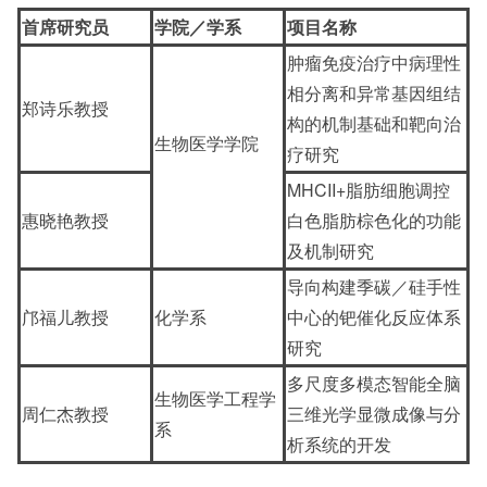
首席研究员
学院／学系
项目名称
肿瘤免疫治疗中病理性
相分离和异常基因组结
郑诗乐教授
构的机制基础和靶向治
生物医学学院
疗研究
MHCII+脂肪细胞调控
惠晓艳教授
白色脂肪棕色化的功能
及机制研究
导向构建季碳／硅手性
邝福儿教授
化学系
中心的钯催化反应体系
研究
多尺度多模态智能全脑
生物医学工程学
周仁杰教授
三维光学显微成像与分
系
析系统的开发