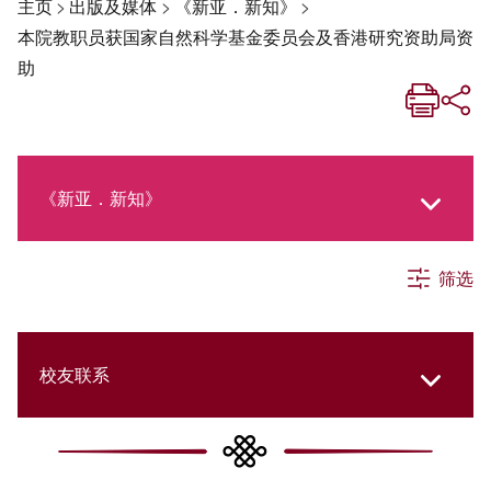
主页
>
出版及媒体
>
《新亚．新知》
>
本院教职员获国家自然科学基金委员会及香港研究资助局资
助
《新亚．新知》
筛选
《新亚生活月刊》
社交媒体专栏
校友联系
《新亚简讯》
College Updates