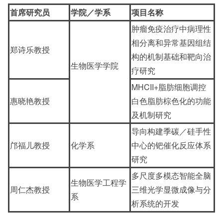
首席研究员
学院／学系
项目名称
肿瘤免疫治疗中病理性
相分离和异常基因组结
郑诗乐教授
构的机制基础和靶向治
生物医学学院
疗研究
MHCII+脂肪细胞调控
惠晓艳教授
白色脂肪棕色化的功能
及机制研究
导向构建季碳／硅手性
邝福儿教授
化学系
中心的钯催化反应体系
研究
多尺度多模态智能全脑
生物医学工程学
周仁杰教授
三维光学显微成像与分
系
析系统的开发