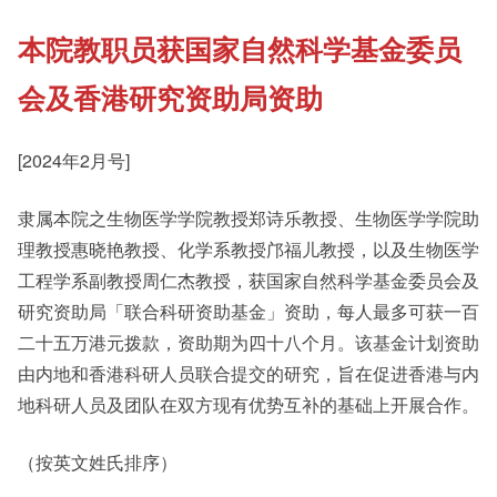
本院教职员获国家自然科学基金委员
《新亚书院概览》
Cultural Topics
会及香港研究资助局资助
其他书院出版
Student Development
[2024年2月号]
隶属本院之生物医学学院教授郑诗乐教授、生物医学学院助
新亚影集
Staff Engagement
理教授惠晓艳教授、化学系教授邝福儿教授，以及生物医学
工程学系副教授周仁杰教授，获国家自然科学基金委员会及
影片库
研究资助局「联合科研资助基金」资助，每人最多可获一百
二十五万港元拨款，资助期为四十八个月。该基金计划资助
由内地和香港科研人员联合提交的研究，旨在促进香港与内
地科研人员及团队在双方现有优势互补的基础上开展合作。
（按英文姓氏排序）