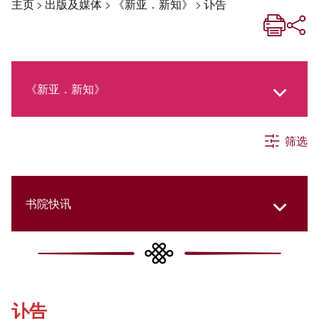
主页
>
出版及媒体
>
《新亚．新知》
>
讣告
《新亚．新知》
筛选
《新亚生活月刊》
社交媒体专栏
书院快讯
《新亚简讯》
Cultural Topics
讣告
《新亚书院概览》
Student Development