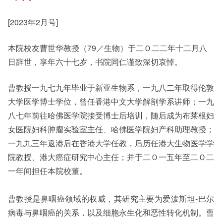
[2023年2月号]
其他书院出版
Staff Engagement
本院校友曹世华教授（79／生物）于二Ｏ二二年十二月八
日辞世，享年六十七岁，书院同仁谨致深切哀悼。
新亚影集
Alumni Connections
曹教授一九七九年毕业于新亚生物系，一九八二年取得伦敦
大学医学博士学位，曾任香港中文大学解剖学系讲师；一九
影片库
八七年前往哈佛医学院接受博士后培训，随后成为布莱根妇
女医院妇科肿瘤实验室主任、哈佛医学院妇产科助理教授；
一九九三年返港后在香港大学任教，后历任港大生物医学学
院教授、港大癌症研究中心主任；并于二Ｏ一五年至二Ｏ二
一年间担任本院校董。
曹教授是鼻咽癌领域的权威，其研究主要为爱泼斯坦-巴尔
病毒与鼻咽癌的关系，以及细胞永生化和恶性转化机制。曹