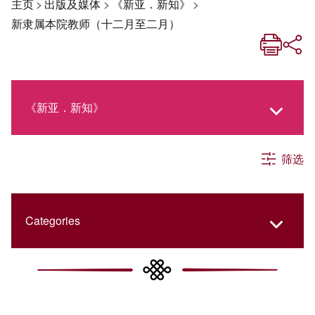
主页
>
出版及媒体
>
《新亚．新知》
>
新隶属本院教师（十二月至二月）
《新亚．新知》
筛选
《新亚生活月刊》
社交媒体专栏
Categories
《新亚简讯》
College Updates