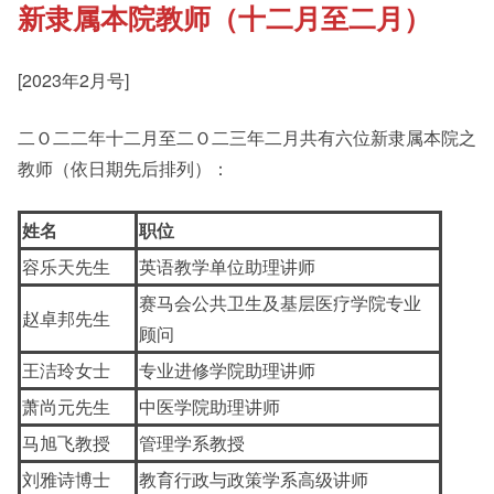
新隶属本院教师（十二月至二月）
《新亚书院概览》
Cultural Topics
[2023年2月号]
其他书院出版
Student Development
二Ｏ二二年十二月至二Ｏ二三年二月共有六位新隶属本院之
教师（依日期先后排列）：
新亚影集
Staff Engagement
姓名
职位
容乐天先生
英语教学单位助理讲师
影片库
Alumni Connections
赛马会公共卫生及基层医疗学院专业
赵卓邦先生
顾问
王洁玲女士
专业进修学院助理讲师
萧尚元先生
中医学院助理讲师
马旭飞教授
管理学系教授
刘雅诗博士
教育行政与政策学系高级讲师