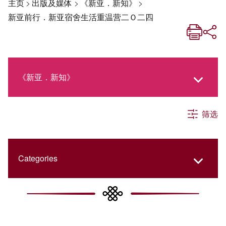
主页
>
出版及媒体
>
《新亚．新知》
>
新亚前行．新亚宿舍生活重温营二Ｏ二四
《新亚．新知》
筛选
《新亚生活月刊》
社交媒体专栏
Categories
《新亚简讯》
College Updates