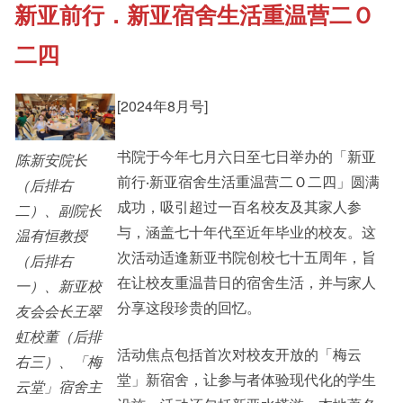
新亚前行．新亚宿舍生活重温营二Ｏ
《新亚书院概览》
Cultural Topics
二四
其他书院出版
Student Development
[2024年8月号]
新亚影集
书院于今年七月六日至七日举办的「新亚
陈新安院长
Staff Engagement
前行‧新亚宿舍生活重温营二Ｏ二四」圆满
（后排右
成功，吸引超过一百名校友及其家人参
二）、副院长
影片库
Alumni Connections
与，涵盖七十年代至近年毕业的校友。这
温有恒教授
次活动适逢新亚书院创校七十五周年，旨
（后排右
在让校友重温昔日的宿舍生活，并与家人
一）、新亚校
分享这段珍贵的回忆。
友会会长王翠
虹校董（后排
活动焦点包括首次对校友开放的「梅云
右三）、「梅
堂」新宿舍，让参与者体验现代化的学生
云堂」宿舍主