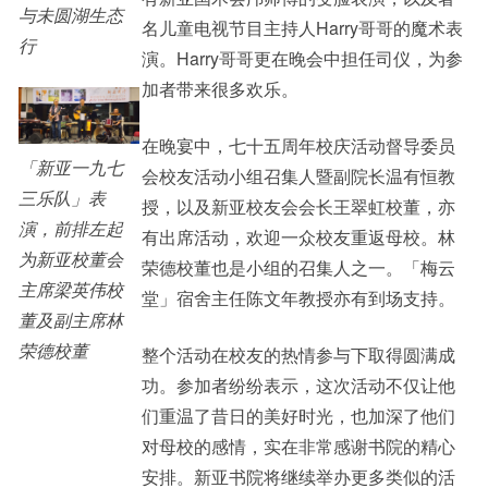
与未圆湖生态
名儿童电视节目主持人Harry哥哥的魔术表
行
演。Harry哥哥更在晚会中担任司仪，为参
加者带来很多欢乐。
在晚宴中，七十五周年校庆活动督导委员
「新亚一九七
会校友活动小组召集人暨副院长温有恒教
三乐队」表
授，以及新亚校友会会长王翠虹校董，亦
演，前排左起
有出席活动，欢迎一众校友重返母校。林
为新亚校董会
荣德校董也是小组的召集人之一。「梅云
主席梁英伟校
堂」宿舍主任陈文年教授亦有到场支持。
董及副主席林
荣德校董
整个活动在校友的热情参与下取得圆满成
功。参加者纷纷表示，这次活动不仅让他
们重温了昔日的美好时光，也加深了他们
对母校的感情，实在非常感谢书院的精心
安排。新亚书院将继续举办更多类似的活