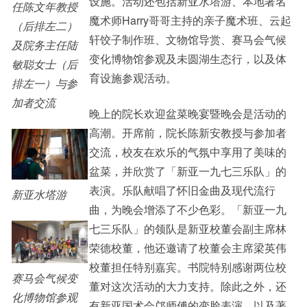
设施。活动还包括新亚水塔游、本地著名
任陈文年教授
魔术师Harry哥哥主持的亲子魔术班、云起
（后排左二）
轩饺子制作班、文物馆导赏、赛马会气候
及院务主任陆
变化博物馆参观及未圆湖生态行，以及体
敏聪女士（后
育设施参观活动。
排左一）与参
加者交流
晚上的院长欢迎盆菜晚宴暨晚会是活动的
高潮。开席前，院长陈新安教授与参加者
交流，校友在欢乐的气氛中享用了美味的
盆菜，并欣赏了「新亚一九七三乐队」的
表演。乐队献唱了怀旧金曲及现代流行
新亚水塔游
曲，为晚会增添了不少色彩。「新亚一九
七三乐队」的领队是新亚校董会副主席林
荣德校董，他还邀请了校董会主席梁英伟
校董担任特别嘉宾。书院特别感谢两位校
赛马会气候变
董对这次活动的大力支持。除此之外，还
化博物馆参观
有新亚国术会邝师傅的变脸表演，以及著