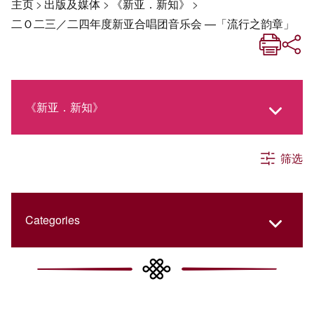
主页
>
出版及媒体
>
《新亚．新知》
>
二Ｏ二三／二四年度新亚合唱团音乐会 —「流行之韵章」
《新亚．新知》
筛选
《新亚生活月刊》
社交媒体专栏
Categories
《新亚简讯》
College Updates