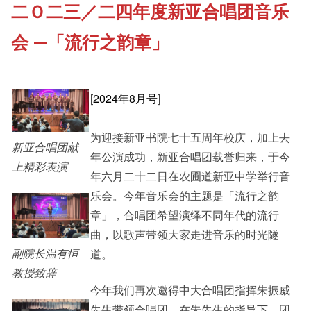
二Ｏ二三／二四年度新亚合唱团音乐
《新亚书院概览》
Cultural Topics
会 —「流行之韵章」
其他书院出版
Student Development
[
2024年8月号
]
新亚影集
Staff Engagement
为迎接新亚书院七十五周年校庆，加上去
新亚合唱团献
年公演成功，新亚合唱团载誉归来，于今
上精彩表演
影片库
年六月二十二日在农圃道新亚中学举行音
Alumni Connections
乐会。今年音乐会的主题是「流行之韵
章」，合唱团希望演绎不同年代的流行
曲，以歌声带领大家走进音乐的时光隧
副院长温有恒
道。
教授致辞
今年我们再次邀得中大合唱团指挥朱振威
先生带领合唱团。在朱先生的指导下，团