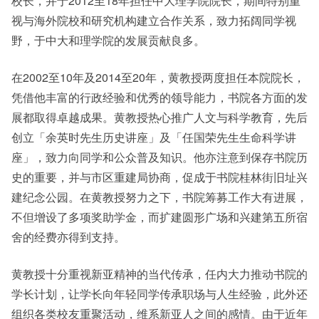
校长，并于2012至18年担任中大理学院院长，期间特别重
视与海外院校和研究机构建立合作关系，致力拓阔同学视
野，于中大和理学院的发展贡献良多。
在2002至10年及2014至20年，黄教授两度担任本院院长，
凭借他丰富的行政经验和优秀的领导能力，书院各方面的发
展都取得卓越成果。黄教授热心推广人文与科学教育，先后
创立「余英时先生历史讲座」及「任国荣先生生命科学讲
座」，致力向同学和公众普及知识。他亦注意到保存书院历
史的重要，并与市区重建局协商，促成于书院桂林街旧址兴
建纪念公园。在黄教授努力之下，书院筹募工作大有进展，
不但增设了多项奖助学金，而扩建圆形广场和兴建第五所宿
舍的经费亦得到支持。
黄教授十分重视新亚精神的当代传承，任内大力推动书院的
学长计划，让学长向年轻同学传承职场与人生经验，此外还
组织各类校友重聚活动，维系新亚人之间的感情。由于近年