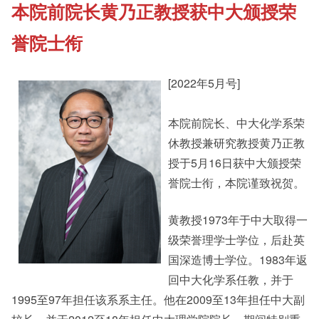
本院前院长黄乃正教授获中大颁授荣
《新亚书院概览》
Cultural Topics
誉院士衔
其他书院出版
Student Development
[2022年5月号]
新亚影集
本院前院长、中大化学系荣
Staff Engagement
休教授兼研究教授黄乃正教
授于5月16日获中大颁授荣
影片库
Alumni Connections
誉院士衔，本院谨致祝贺。
黄教授1973年于中大取得一
级荣誉理学士学位，后赴英
国深造博士学位。1983年返
回中大化学系任教，并于
1995至97年担任该系系主任。他在2009至13年担任中大副