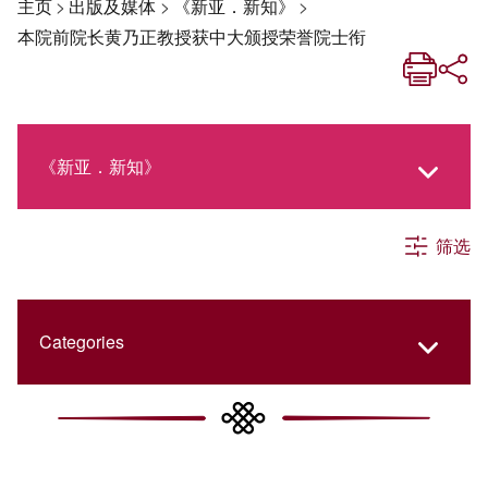
主页
>
出版及媒体
>
《新亚．新知》
>
本院前院长黄乃正教授获中大颁授荣誉院士衔
《新亚．新知》
筛选
《新亚生活月刊》
社交媒体专栏
Categories
《新亚简讯》
College Updates