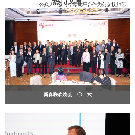
热门文章
公众人士参与，藉此平台作为公众接触艺
术的桥梁，鼓励不同背景人士互相交流、
启发，提升本地艺术氛围，是为香港艺术
界的重要盛事。展览由学生自主筹划，通
过亲身体验组建筹备委员会，处理行政、
策划、筹集资源及设置场地等工作，让学
生在步入社会前认真磨练，累积筹备艺术
展览经验，装备自己，以迎接日后的各种
挑战。
新春联欢晚会二〇二六