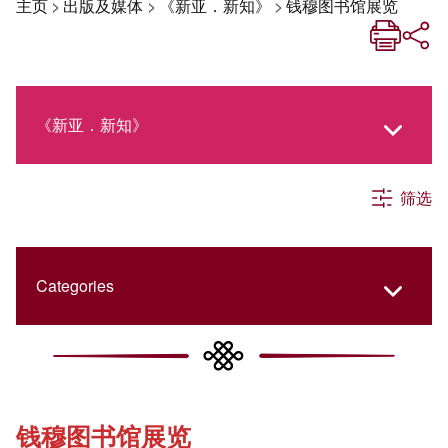
主页
>
出版及媒体
>
《新亚．新知》
>
钱穆图书馆展览
《新亚．新知》
筛选
《新亚生活月刊》
社交媒体专栏
Categories
《新亚简讯》
College Updates
钱穆图书馆展览
《新亚书院概览》
Cultural Topics