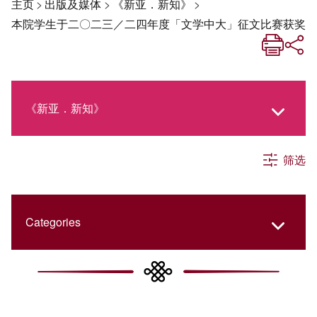
主页
>
出版及媒体
>
《新亚．新知》
>
本院学生于二〇二三／二四年度「文学中大」征文比赛获奖
《新亚．新知》
筛选
《新亚生活月刊》
社交媒体专栏
Categories
《新亚简讯》
College Updates