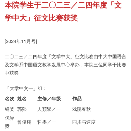
本院学生于二〇二三／二四年度「文
《新亚书院概览》
Cultural Topics
学中大」征文比赛获奖
其他书院出版
Student Development
[2024年11月号]
新亚影集
Staff Engagement
二〇二三／二四年度「文学中大」征文比赛由中大中国语言
及文学系中国语文教学发展中心举办，本院三位同学于比赛
中获奖：
影片库
Alumni Connections
「大学中文一」组：
名次
姓名
主修／年级
作品
铜奖
郭熙
人類學／一
戏院春秋
优异
曾俊翔
哲學／一
同步与速度
獎