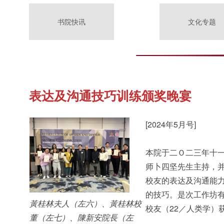
书院快讯
文化专题
表达及沟通技巧训练颁奖晚宴
[2024年5月号]
本院于二Ｏ二三年十
师卜四坚先生主持，
校友的表达及沟通能
的技巧。是次工作坊
黃桂林夫人（左六）、黃桂林校
校友（22／人类学）
董（左七）、陳新安院長（左