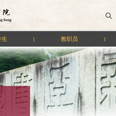
学生
教职员
|
|