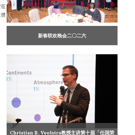
空莅
发奬
新春联欢晚会二〇二六
Christian R. Voolstra教授主讲第十届「任国荣