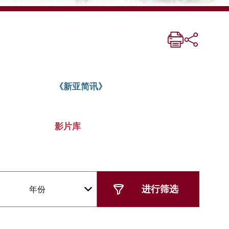
《新亚简讯》
影片库
年份