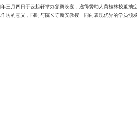
四年三月四日于云起轩举办颁奬晚宴，邀得赞助人黄桂林校董抽
工作坊的意义，同时与院长陈新安教授一同向表现优异的学员颁