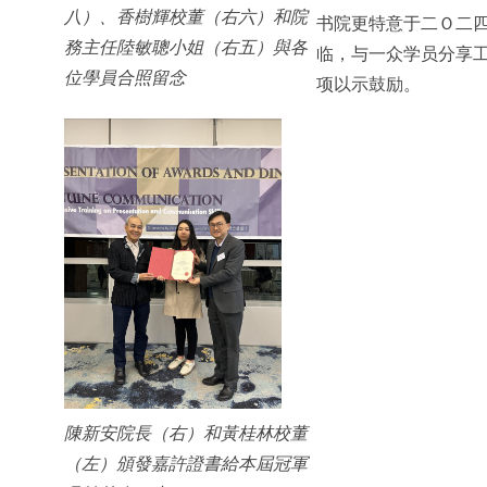
八）、香樹輝校董（右六）和院
书院更特意于二Ｏ二
務主任陸敏聰小姐（右五）與各
临，与一众学员分享
位學員合照留念
项以示鼓励。
陳新安院長（右）和黃桂林校董
（左）頒發嘉許證書給本屆冠軍