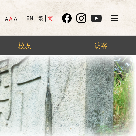
A
EN
繁
简
A
A
校友
访客
|