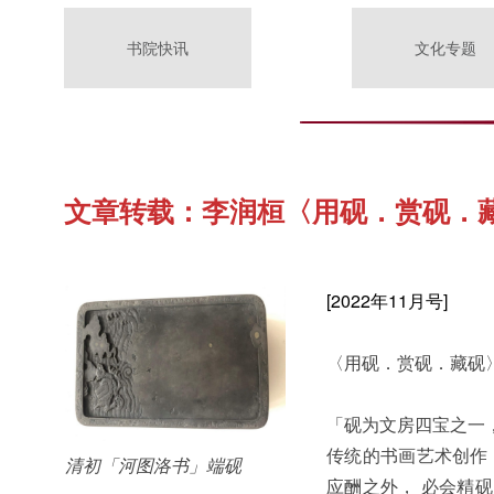
书院快讯
文化专题
文章转载：李润桓〈用砚．赏砚．
[2022年11月号]
〈用砚．赏砚．藏砚
「砚为文房四宝之一，
传统的书画艺术创作，
清初「河图洛书」端砚
应酬之外， 必会精砚