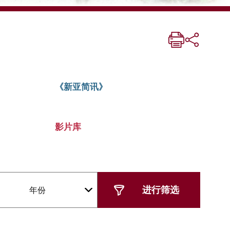
《新亚简讯》
影片库
年份