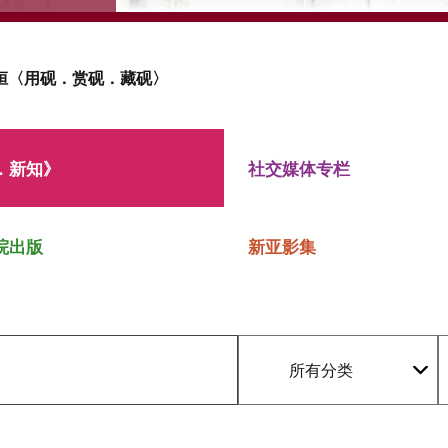
桓〈用砚．赏砚．藏砚〉
．新知》
社交媒体专栏
院出版
新亚影集
所有分类