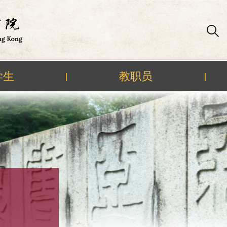
学生
教职员
|
|