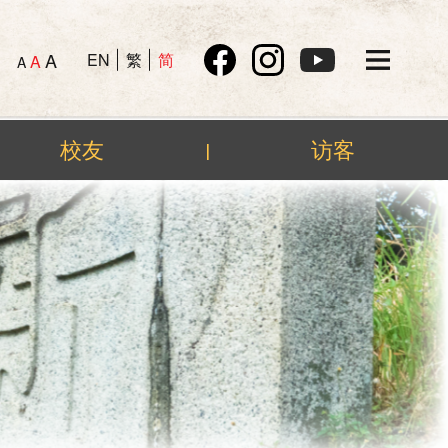
A
EN
繁
简
A
A
校友
访客
|