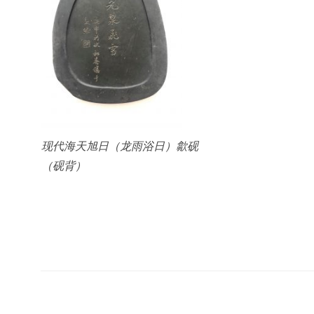
现代海天旭日（龙雨浴日）歙砚
（砚背）