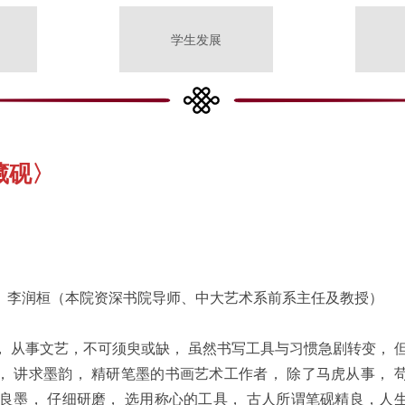
学生发展
藏砚〉
〉李润桓（本院资深书院导师、中大艺术系前系主任及教授）
 从事文艺，不可须臾或缺， 虽然书写工具与习惯急剧转变， 
 讲求墨韵， 精研笔墨的书画艺术工作者， 除了马虎从事， 
良墨， 仔细研磨， 选用称心的工具， 古人所谓笔砚精良，人