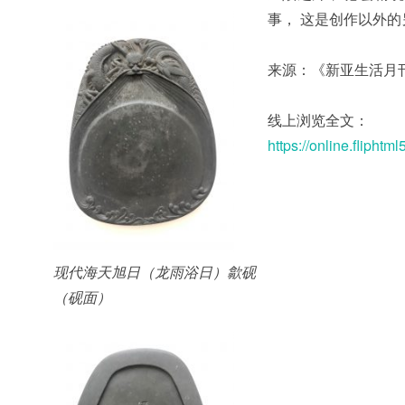
事， 这是创作以外
来源：《新亚生活月刊》
线上浏览全文：
https://online.flipht
现代海天旭日（龙雨浴日）歙砚
（砚面）