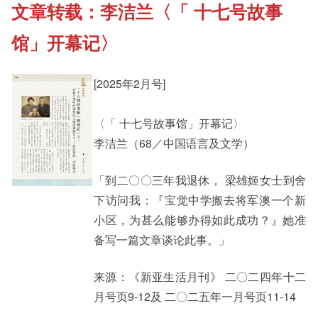
文章转载：李洁兰〈「 十七号故事
《新亚书院概览》
Cultural Topics
馆」开幕记〉
其他书院出版
Student Development
[2025年2月号]
新亚影集
〈「 十七号故事馆」开幕记〉
Staff Engagement
李洁兰（68／中国语言及文学）
影片库
「到二〇〇三年我退休， 梁雄姬女士到舍
Alumni Connections
下访问我：『宝觉中学搬去将军澳一个新
小区，为甚么能够办得如此成功？』她准
备写一篇文章谈论此事。」
来源：《新亚生活月刊》 二〇二四年十二
月号页9-12及 二〇二五年一月号页11-14