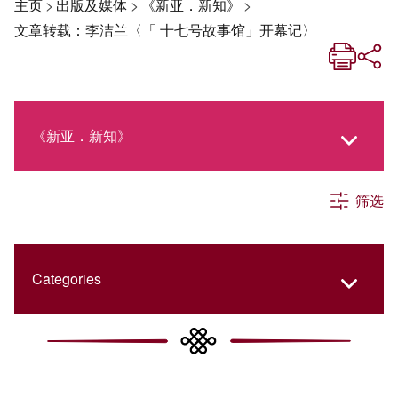
主页
>
出版及媒体
>
《新亚．新知》
>
文章转载：李洁兰〈「 十七号故事馆」开幕记〉
《新亚．新知》
筛选
《新亚生活月刊》
社交媒体专栏
Categories
《新亚简讯》
College Updates