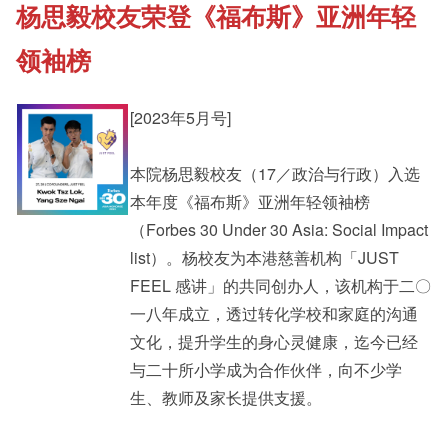
杨思毅校友荣登《福布斯》亚洲年轻
《新亚书院概览》
Cultural Topics
领袖榜
其他书院出版
Student Development
[2023年5月号]
新亚影集
本院杨思毅校友（17／政治与行政）入选
Staff Engagement
本年度《福布斯》亚洲年轻领袖榜
（Forbes 30 Under 30 Asia: Social Impact
影片库
Alumni Connections
list）。杨校友为本港慈善机构「JUST
FEEL 感讲」的共同创办人，该机构于二〇
一八年成立，透过转化学校和家庭的沟通
文化，提升学生的身心灵健康，迄今已经
与二十所小学成为合作伙伴，向不少学
生、教师及家长提供支援。