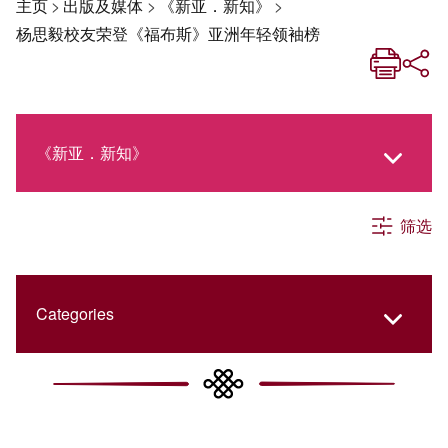
主页
>
出版及媒体
>
《新亚．新知》
>
杨思毅校友荣登《福布斯》亚洲年轻领袖榜
《新亚．新知》
筛选
《新亚生活月刊》
社交媒体专栏
Categories
《新亚简讯》
College Updates