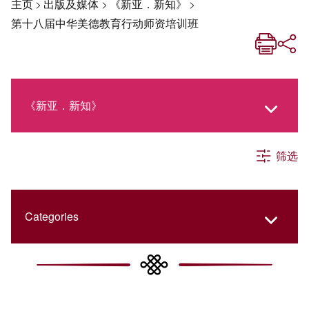
主页
>
出版及媒体
>
《新亚．新知》
>
第十八届中华美德教育行动师资培训班
《新亚．新知》
筛选
《新亚生活月刊》
社交媒体专栏
Categories
《新亚简讯》
College Updates