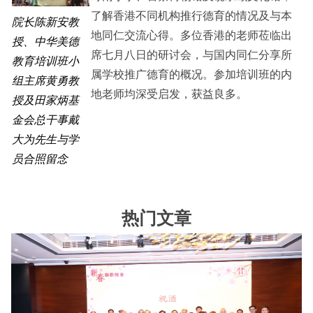
了解香港不同机构推行德育的情况及与本
院长陈新安教
地同仁交流心得。多位香港的老师莅临出
授、中华美德
席七月八日的研讨会，与国内同仁分享所
教育培训班小
属学校推广德育的概况。参加培训班的内
组主席黄勇教
地老师均深受启发，获益良多。
授及田家炳基
金会总干事戴
大为先生与学
员合照留念
热门文章