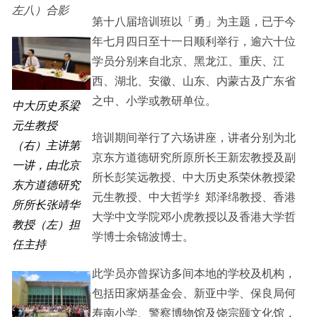
左八）合影
第十八届培训班以「勇」为主题，已于今
年七月四日至十一日顺利举行，逾六十位
学员分别来自北京、黑龙江、重庆、江
西、湖北、安徽、山东、内蒙古及广东省
之中、小学或教研单位。
中大历史系梁
元生教授
培训期间举行了六场讲座，讲者分别为北
（右）主讲第
京东方道德研究所原所长王新宏教授及副
一讲，由北京
所长彭笑远教授、中大历史系荣休教授梁
东方道德研究
元生教授、中大哲学纟郑泽绵教授、香港
所所长张靖华
大学中文学院邓小虎教授以及香港大学哲
教授（左）担
学博士余锦波博士。
任主持
此学员亦曾探访多间本地的学校及机构，
包括田家炳基金会、新亚中学、保良局何
寿南小学、警察博物馆及饶宗颐文化馆，