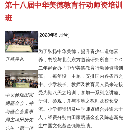
第十八届中华美德教育行动师资培训
《新亚书院概览》
Cultural Topics
班
其他书院出版
Student Development
[
2023年8 月号]
新亚影集
为了弘扬中华美德，提升青少年道德素
Staff Engagement
开幕典礼
养，书院与北京东方道德研究所自二ＯＯ
二年起合办「中华美德教育行动师资培训
影片库
Alumni Connections
班」，每年设一主题，安排国内各省市之
中、小学校长、教师及教育局人员来港接
受为期八天之培训，参加一系列之讲座、
学员参观田家
研讨、参观，并与本地之教师及校长交
炳基金会，并
流。小学师资组及中学师资组合共逾六十
与基金会董事
人，经费分别由田家炳基金会及陈志新先
局主席田庆先
生中国文化基金慷慨赞助。
先生（第一排