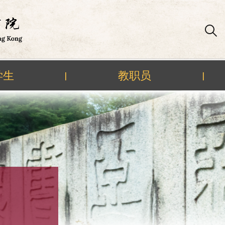
学生
教职员
|
|