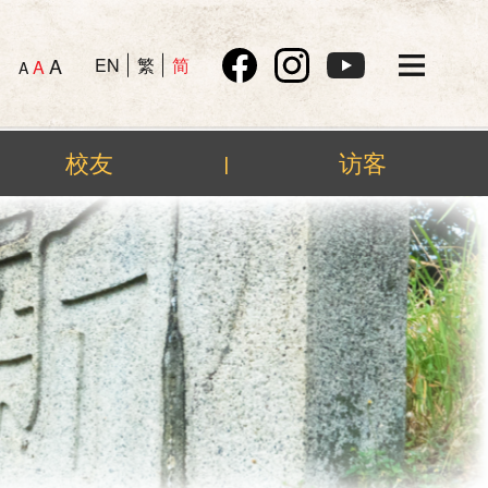
A
EN
繁
简
A
A
校友
访客
|