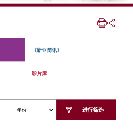
《新亚简讯》
影片库
年份