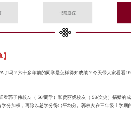
馆
书院游踪
单】
PA了吗？六十多年前的同学是怎样得知成绩？今天带大家看看19
看郭子伟校友（ 56/商学）和贾丽妮校友（ 58/文史）捐赠的
所占学分加权，再除以总学分得出平均分。郭校友在三年级上学期