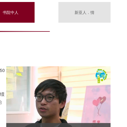
书院中人
新亚人．情
50
成绩
的