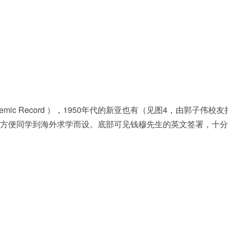
ademic Record ），1950年代的新亚也有（见图4，由郭子伟校友
信是为了方便同学到海外求学而设。底部可见钱穆先生的英文签署，十