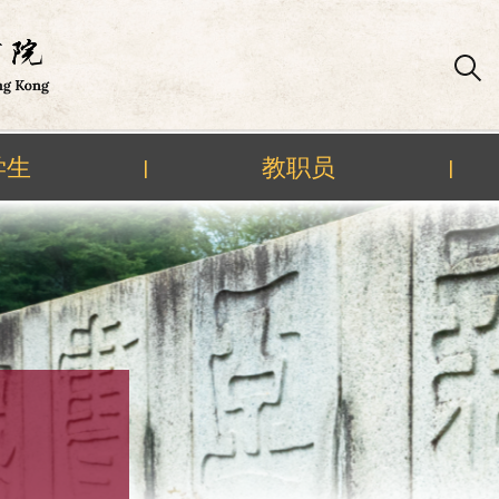
学生
教职员
|
|