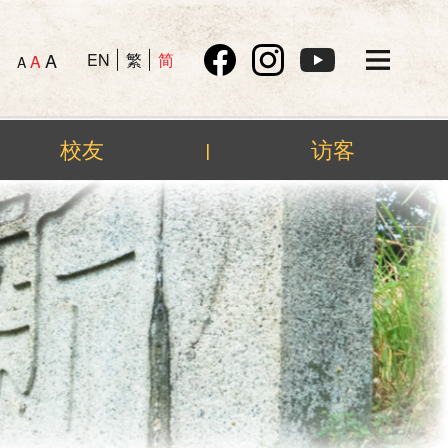
A
EN
繁
简
A
A
校友
访客
|