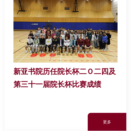
其他书院出版
学生发展
新亚影集
教职员参与
影片库
校友联系
新亚书院历任院长杯二Ｏ二四及
第三十一届院长杯比赛成绩
更多