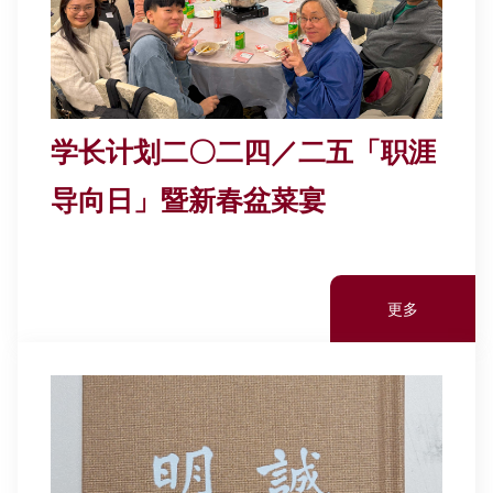
学长计划二〇二四／二五「职涯
导向日」暨新春盆菜宴
更多