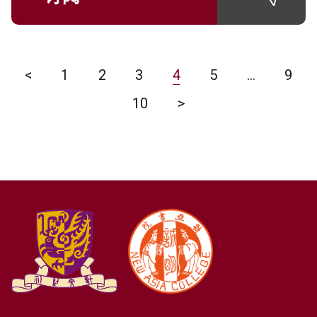
<
1
2
3
4
5
…
9
10
>