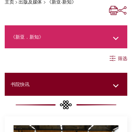
主页
>
出版及媒体
>
《新亚‧新知》
《新亚．新知》
筛选
《新亚生活月刊》
社交媒体专栏
书院快讯
《新亚简讯》
所有分类
《新亚书院概览》
文化专题