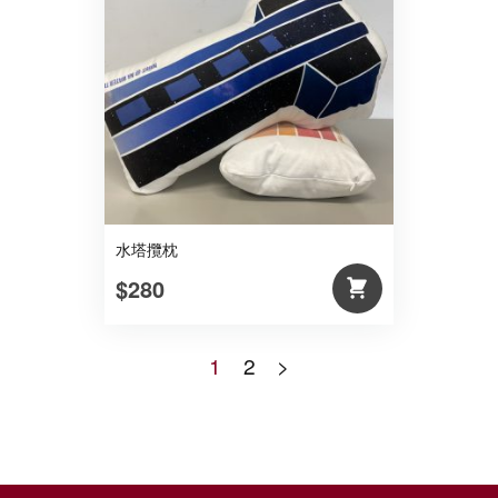
水塔攬枕
$280
1
2
>