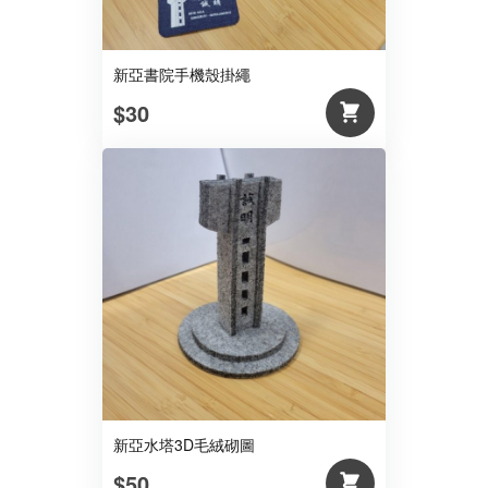
新亞書院手機殼掛繩
$30
新亞水塔3D毛絨砌圖
$50