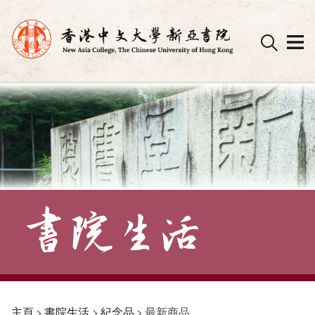
Skip
to
content
主頁
>
書院生活
>
紀念品
>
最新商品